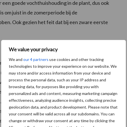
oor een goede vochthuishouding in de plant, dus ook
is om juist in de zomerperiode bij de
ben. Ook gezien het feit dat bij een zware eerste
We value your privacy
We and
our 4 partners
use cookies and other tracking
 met verhoogde niveaus aan nitraat voorbijkomen.
technologies to improve your experience on our website. We
 nog niet is omgezet naar eiwit. Op de kuilanalyse gaat
may store and/or access information from your device and
process the personal data, such as your IP address and
it balans (OEB). Het verhoogde nitraat had onder
browsing data, for purposes like providing you with
, maar kan ook voorkomen als laat voor het maaien
personalized ads and content, measuring marketing campaign
effectiveness, analyzing audience insights, collecting precise
.
geolocation data, and product development. Please note that
. Zo krijgt het gras de tijd om dit om te zetten in een
your consent will be valid across all our subdomains. You can
e kan. Zeker wanneer je kiest voor een wat pittigere
change or withdraw your consent at any time by clicking the