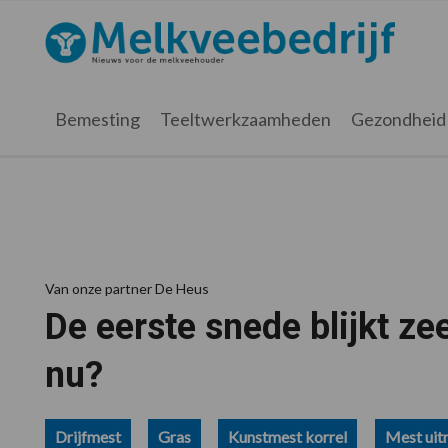
Spring
Door
Spring
Spring
naar
naar
naar
naar
Melkveebedrijf.nl
de
de
de
de
hoofdnavigatie
hoofd
eerste
voettekst
inhoud
sidebar
Bemesting
Teeltwerkzaamheden
Gezondheid
Van onze partner De Heus
De eerste snede blijkt ze
nu?
Drijfmest
Gras
Kunstmest korrel
Mest uitr