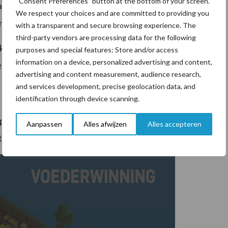
“Consent Preferences” button at the bottom of your screen.
aan eiwit een aantal dagen zon in het gewas, voor het
We respect your choices and are committed to providing you
dat alleen als het weer dit toelaat.
with a transparent and secure browsing experience. The
third-party vendors are processing data for the following
 kunnen in de winterperiode wellicht mooi naast de
purposes and special features: Store and/or access
information on a device, personalized advertising and content,
r minder eiwitaankoop nodig is.
advertising and content measurement, audience research,
and services development, precise geolocation data, and
identification through device scanning.
pak op jouw bedrijf is met je ruwvoer? Kijk dan eens
Aanpassen
Alles afwijzen
Alles accepteren
t op met onze
ruwvoerspecialisten
.