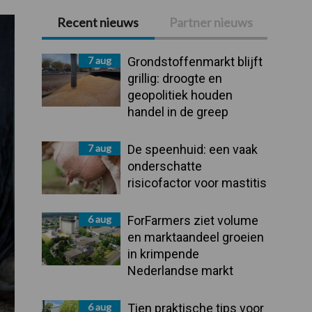
Recent nieuws
Partner nieuws
Primaire
Sidebar
7 aug
Grondstoffenmarkt blijft
grillig: droogte en
geopolitiek houden
handel in de greep
7 aug
De speenhuid: een vaak
onderschatte
risicofactor voor mastitis
6 aug
ForFarmers ziet volume
en marktaandeel groeien
in krimpende
Nederlandse markt
6 aug
Tien praktische tips voor