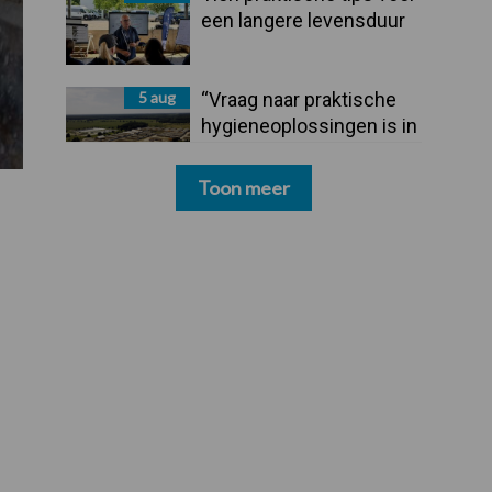
een langere levensduur
5 aug
“Vraag naar praktische
hygieneoplossingen is in
Polen groter dan ooit”
Toon meer