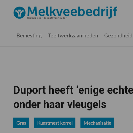
Spring
Door
Spring
Spring
naar
naar
naar
naar
Melkveebedrijf.nl
de
de
de
de
hoofdnavigatie
hoofd
eerste
voettekst
inhoud
sidebar
Bemesting
Teeltwerkzaamheden
Gezondheid
Duport heeft ‘enige echt
onder haar vleugels
Gras
Kunstmest korrel
Mechanisatie