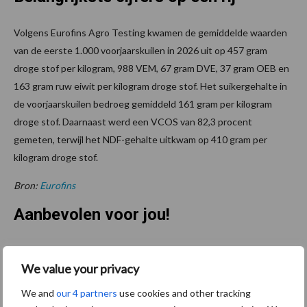
Volgens Eurofins Agro Testing kwamen de gemiddelde waarden
van de eerste 1.000 voorjaarskuilen in 2026 uit op 457 gram
droge stof per kilogram, 988 VEM, 67 gram DVE, 37 gram OEB en
163 gram ruw eiwit per kilogram droge stof. Het suikergehalte in
de voorjaarskuilen bedroeg gemiddeld 161 gram per kilogram
droge stof. Daarnaast werd een VCOS van 82,3 procent
gemeten, terwijl het NDF-gehalte uitkwam op 410 gram per
kilogram droge stof.
Bron:
Eurofins
Aanbevolen voor jou!
Grondstoffenmarkt blijft
We value your privacy
grillig: droogte en
geopolitiek houden handel
We and
our 4 partners
use cookies and other tracking
in de greep