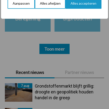
Aanpassen
Alles afwijzen
Alles accepteren
Beregening
Bijproducten
Toon meer
Primaire
Recent nieuws
Partner nieuws
Sidebar
7 aug
Grondstoffenmarkt blijft grillig:
droogte en geopolitiek houden
handel in de greep