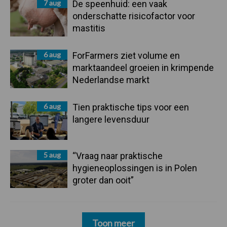
7 aug
De speenhuid: een vaak
onderschatte risicofactor voor
mastitis
6 aug
ForFarmers ziet volume en
marktaandeel groeien in krimpende
Nederlandse markt
6 aug
Tien praktische tips voor een
langere levensduur
5 aug
“Vraag naar praktische
hygieneoplossingen is in Polen
groter dan ooit”
Toon meer