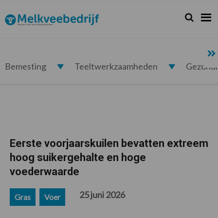
Spring
Door
Spring
Spring
naar
naar
naar
naar
Zoeken...
Zoek
Melkveebedrijf.nl
de
de
de
de
hoofdnavigatie
hoofd
eerste
voettekst
inhoud
sidebar
Bemesting
Teeltwerkzaamheden
Gezond
Eerste voorjaarskuilen bevatten extreem
hoog suikergehalte en hoge
voederwaarde
25 juni 2026
Gras
Voer