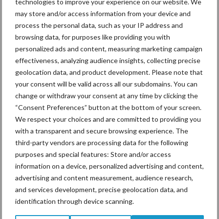
technologies to improve your experience on our website. We
may store and/or access information from your device and
process the personal data, such as your IP address and
De speenhuid: een vaak
browsing data, for purposes like providing you with
onderschatte risicofactor
personalized ads and content, measuring marketing campaign
voor mastitis
effectiveness, analyzing audience insights, collecting precise
geolocation data, and product development. Please note that
your consent will be valid across all our subdomains. You can
ForFarmers ziet volume en
change or withdraw your consent at any time by clicking the
marktaandeel groeien in
“Consent Preferences” button at the bottom of your screen.
krimpende Nederlandse
We respect your choices and are committed to providing you
markt
with a transparent and secure browsing experience. The
third-party vendors are processing data for the following
purposes and special features: Store and/or access
information on a device, personalized advertising and content,
Themapagina's
advertising and content measurement, audience research,
and services development, precise geolocation data, and
Diergezondheid
Bemesting
Fokkerij
Melkv
identification through device scanning.