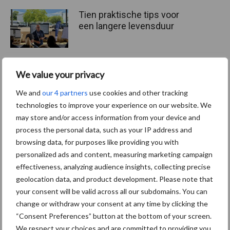
Tien praktische tips voor
een langere levensduur
We value your privacy
“Vraag naar praktische
hygieneoplossingen is in
We and
our 4 partners
use cookies and other tracking
Polen groter dan ooit”
technologies to improve your experience on our website. We
may store and/or access information from your device and
process the personal data, such as your IP address and
browsing data, for purposes like providing you with
personalized ads and content, measuring marketing campaign
Themapagina's
effectiveness, analyzing audience insights, collecting precise
geolocation data, and product development. Please note that
Diergezondheid
Bemesting
Fokkerij
Melkv
your consent will be valid across all our subdomains. You can
change or withdraw your consent at any time by clicking the
“Consent Preferences” button at the bottom of your screen.
We respect your choices and are committed to providing you