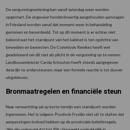
De vergunningverlening kan vanaf zaterdag weer worden
opgestart. De ongeveer honderdveertig aangehouden aanvragen
in Friesland worden vanaf dat moment weer in behandeling
genomen en beoordeeld. Tot op dit moment is er echter niet
bekend wat het standpunt van het kabinet is ten opzichte van
beweiden en bemesten. De Commissie Remkes heeft wel
geadviseerd om dit niet als plicht in de vergunning op te nemen.
Landbouwminister Carola Schouten heeft steeds aangegeven
deze lijn te ondersteunen, maar een formele reactie is tot dusver
uitgebleven.
Bronmaatregelen en financiële steun
Naar verwachting zal op korte termijn een standpunt worden
ingenomen. Het is volgens Provincie Fryslân niet uit te sluiten dat
aanpassingen invloed hebben op de provinciale beleidsregels.
‘We zijn verheugd dat het Rijk uitspreekt nadrukkelijk in