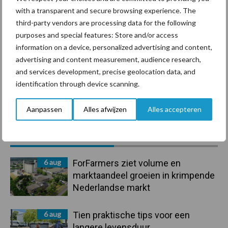
with a transparent and secure browsing experience. The
Derogatie
Fosfaatrechten
third-party vendors are processing data for the following
purposes and special features: Store and/or access
information on a device, personalized advertising and content,
advertising and content measurement, audience research,
and services development, precise geolocation data, and
identification through device scanning.
Toon meer
Aanpassen
Alles afwijzen
Alles accepteren
Primaire
Recent nieuws
Partner nieuws
Sidebar
6 aug
ForFarmers ziet volume en
marktaandeel groeien in krimpende
Nederlandse markt
6 aug
Tien praktische tips voor een
langere levensduur