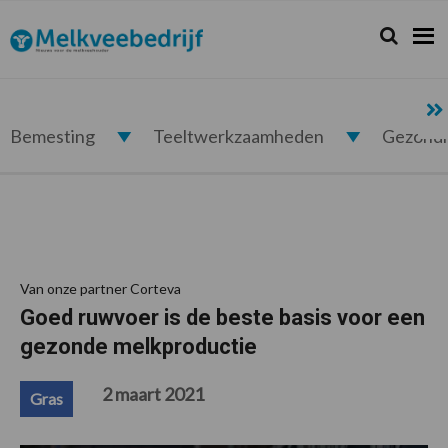
Spring
Door
Spring
Spring
naar
naar
naar
naar
Zoeken...
Zoek
Melkveebedrijf.nl
de
de
de
de
hoofdnavigatie
hoofd
eerste
voettekst
inhoud
sidebar
Bemesting
Teeltwerkzaamheden
Gezond
Van onze partner Corteva
Goed ruwvoer is de beste basis voor een
gezonde melkproductie
2 maart 2021
Gras