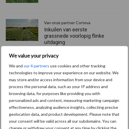
Van onze partner Corteva
Inkuilen van eerste
grassnede voorlopig flinke
uitdaging
We value your privacy
Van onze partner Corteva
We and
our 4 partners
use cookies and other tracking
Nieuwe zaadbehandeling
technologies to improve your experience on our website. We
tegen ritnaalden haalt goede
may store and/or access information from your device and
resultaten
process the personal data, such as your IP address and
browsing data, for purposes like providing you with
personalized ads and content, measuring marketing campaign
effectiveness, analyzing audience insights, collecting precise
Themapagina's
geolocation data, and product development. Please note that
your consent will be valid across all our subdomains. You can
Diergezondheid
Bemesting
Fokkerij
Melkv
change or withdraw your consent at any time by clicking the