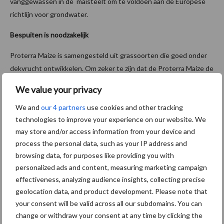
vanggewassen in de maisteelt om te voldoen aan de Europese
richtlijn voor grondwater.
Bespuiten is noodzakelijk
Proterra Maize is samengesteld uit grassoorten die goed onder
dekvrucht ontwikkelen. Om zeker te zijn dat de Proterra Maize de
mais niet beconcurreert, is een bespuiting noodzakelijk.
We value your privacy
Praktijkonderzoek toont aan dat een bespuiting met de
We and
our 4 partners
use cookies and other tracking
herbicidemixen Laudis en Akris de Proterra Maize voldoende
technologies to improve your experience on our website. We
remt, zonder de ontwikkeling van de maisplanten te hinderen.
may store and/or access information from your device and
Indien niet alle onkruiden op het perceel bestreden worden met
process the personal data, such as your IP address and
deze twee middelen, dan is de herbicidemix Kart een goede
browsing data, for purposes like providing you with
aanvulling. Op percelen die besmet zijn met groene naaldaar en
personalized ads and content, measuring marketing campaign
glad vingergras, werken deze herbicidemixen onvoldoende. Deze
effectiveness, analyzing audience insights, collecting precise
percelen zijn niet geschikt voor de teelt van Proterra Maize.
geolocation data, and product development. Please note that
your consent will be valid across all our subdomains. You can
Gelijktijdig inzaaien met mais
change or withdraw your consent at any time by clicking the