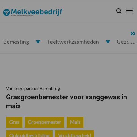
Spring
Door
Spring
Spring
naar
naar
naar
naar
Zoeken...
Zoek
Melkveebedrijf.nl
de
de
de
de
hoofdnavigatie
hoofd
eerste
voettekst
inhoud
sidebar
Bemesting
Teeltwerkzaamheden
Gezond
Van onze partner Barenbrug
Grasgroenbemester voor vanggewas in
mais
Gras
Groenbemester
Mais
Onkruidbestrijding
Vruchtbaarheid