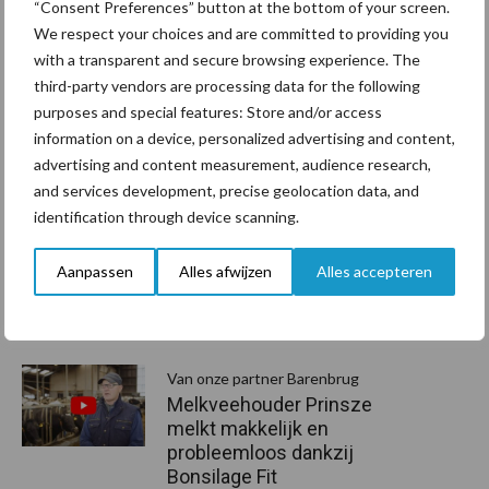
Grasgroenbemester Proterra Maize kan gezaaid worden
“Consent Preferences” button at the bottom of your screen.
We respect your choices and are committed to providing you
gelijktijdig met mais of maximaal een week voor de inzaai van mais
with a transparent and secure browsing experience. The
tot vier dagen erna. Indien u Proterra Maize later zaait dan mais,
third-party vendors are processing data for the following
wees dan voorzichtig met de kiemende maisplantjes. De
purposes and special features: Store and/or access
zaaizaadhoeveelheid is 15 kg/ha.
information on a device, personalized advertising and content,
Teelthandleiding beschikbaar
advertising and content measurement, audience research,
and services development, precise geolocation data, and
Barenbrug heeft een teelthandleiding voor Proterra Maize
identification through device scanning.
beschikbaar. U kunt deze downloaden
via de website
, of
aanvragen
per e-mail.
Aanpassen
Alles afwijzen
Alles accepteren
Aanbevolen voor jou!
P
S
Van onze partner Barenbrug
Melkveehouder Prinsze
melkt makkelijk en
probleemloos dankzij
Bonsilage Fit