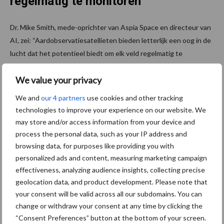
regelmatig te monitoren
Dr. Mike Smith, mede-oprichter van Aspia Space en directeur van
AI, zei: “Aardobservatiesatellieten bieden letterlijk een oog in de
lucht dat het potentieel biedt om elk veld regelmatig te
monitoren. De gepatenteerde ClearSky-technologie van Aspia
We value your privacy
Space maakt gebruik van een generatief AI-algoritme om
wolkenvrije beelden van de grond te leveren, waardoor
We and
our 4 partners
use cookies and other tracking
satellietgegevens betrouwbaarder worden, vooral voor
technologies to improve your experience on our website. We
landbouwtoepassingen.
may store and/or access information from your device and
process the personal data, such as your IP address and
“Via onze samenwerking met Origin Digital hebben we een
browsing data, for purposes like providing you with
nieuwe AI-oplossing ontwikkeld die ClearSky-beelden gebruikt
personalized ads and content, measuring marketing campaign
om de grashoogte te schatten met een nauwkeurigheid van
effectiveness, analyzing audience insights, collecting precise
slechts 1,5 cm vanaf een uitkijkpunt op bijna 700 kilometer
geolocation data, and product development. Please note that
hoogte in de ruimte. Om het in context te plaatsen, stel je voor
your consent will be valid across all our subdomains. You can
dat je in een veld in Amsterdam staat en de hoogte van het gras
change or withdraw your consent at any time by clicking the
in een veld in Dublin nauwkeurig kunt meten. We kunnen niet
“Consent Preferences” button at the bottom of your screen.