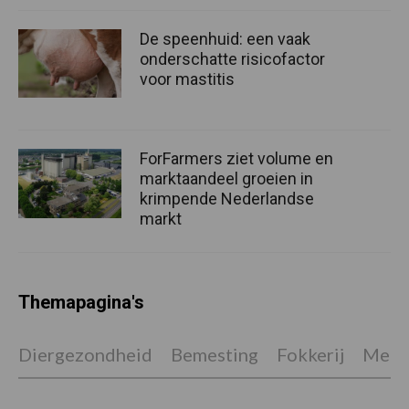
De speenhuid: een vaak
onderschatte risicofactor
voor mastitis
ForFarmers ziet volume en
marktaandeel groeien in
krimpende Nederlandse
markt
Themapagina's
Diergezondheid
Bemesting
Fokkerij
Melkv