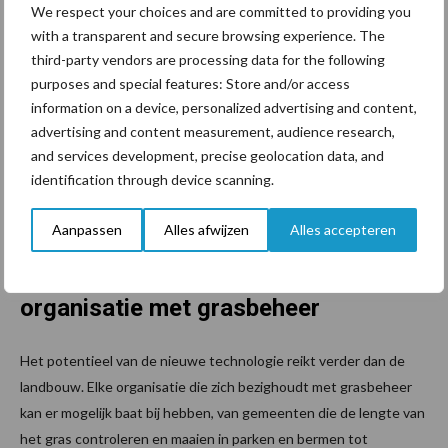
We respect your choices and are committed to providing you
alleen de grashoogte in kaart brengen tot een resolutie van 10
with a transparent and secure browsing experience. The
meter en variaties in een paddock zien, maar we kunnen ook
third-party vendors are processing data for the following
volgen hoe deze in de loop van de tijd verandert. Dit is een
purposes and special features: Store and/or access
geweldige demonstratie van hoe we ruimtebeelden kunnen
information on a device, personalized advertising and content,
combineren met ‘grondwaarheids’-gegevens, waardoor de kracht
advertising and content measurement, audience research,
ervan wordt vergroot. Onze algoritmen stellen ons in staat om
and services development, precise geolocation data, and
fysiek zinvolle inzichten te bieden die betere besluitvorming hier
identification through device scanning.
op aarde mogelijk maken. We zijn er trots op dat deze technologie
wordt uitgerold in het GrassMax-product.”
Aanpassen
Alles afwijzen
Alles accepteren
GrassMax geschikt voor iedere
organisatie met grasbeheer
Het potentieel van de nieuwe technologie reikt verder dan de
landbouw. Elke organisatie die zich bezighoudt met grasbeheer
kan er mogelijk baat bij hebben, van gemeenten die de lengte van
het gras controleren en maaien in parken en bermen tot