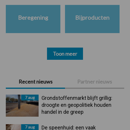
Beregening
Bijproducten
Toon meer
Primaire
Recent nieuws
Partner nieuws
Sidebar
7 aug
Grondstoffenmarkt blijft grillig:
droogte en geopolitiek houden
handel in de greep
7 aug
De speenhuid: een vaak