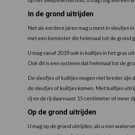
op het sleepvoetverbod: u mag nog wel een
In de grond uitrijden
Net als eerdere jaren mag u mest in sleufjes i
met een bemester die helemaal tot de grond ge
U mag vanaf 2019 ook in kuiltjes in het gras u
Ook dit is een systeem dat helemaal tot de gro
De sleufjes of kuiltjes mogen niet breder zijn
de sleufjes of kuiltjes komen. Met kuiltjes ui
rij en de rij daarnaast 15 centimeter of meer zi
Op de grond uitrijden
U mag op de grond uitrijden, als u een water