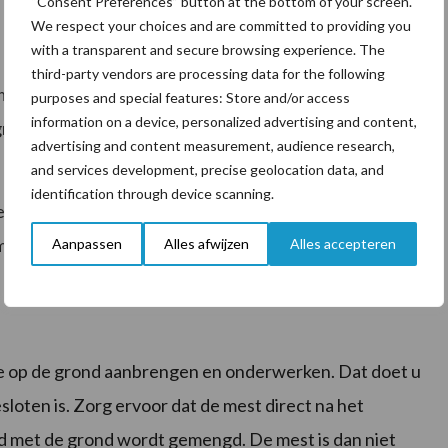
“Consent Preferences” button at the bottom of your screen.
We respect your choices and are committed to providing you
with a transparent and secure browsing experience. The
third-party vendors are processing data for the following
 machine uit met een systeem dat helemaal tot de
purposes and special features: Store and/or access
information on a device, personalized advertising and content,
 grond. Deze sleufjes mogen niet breder zijn dan 5
advertising and content measurement, audience research,
and services development, precise geolocation data, and
identification through device scanning.
fjes in elk geval ook 5 centimeter diep zijn. U kunt uw
er te zien is nadat u het in de grond heeft
Aanpassen
Alles afwijzen
Alles accepteren
e op de grond aanbrengen en onderwerken. Dat doet u
loten is. Zorg ervoor dat de mest direct na het
 met de grond wordt gemengd. De mest is dan niet