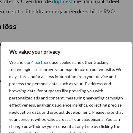
sloten is. U verdunt de
drijfmest
met minimaal 1 deel
n, meldt u dit elk kalenderjaar één keer bij de RVO.
n löss
g u alleen in de grond uitrijden.
We value your privacy
We and
our 4 partners
use cookies and other tracking
technologies to improve your experience on our website. We
e grond aan. Dat doet u met een systeem dat helemaal
may store and/or access information from your device and
iet meer dan 5 centimeter breed zijn. En de mest mag
process the personal data, such as your IP address and
browsing data, for purposes like providing you with
personalized ads and content, measuring marketing campaign
effectiveness, analyzing audience insights, collecting precise
geolocation data, and product development. Please note that
your consent will be valid across all our subdomains. You can
fmest in de grond en op de grond uitrijden. Hoe u de
change or withdraw your consent at any time by clicking the