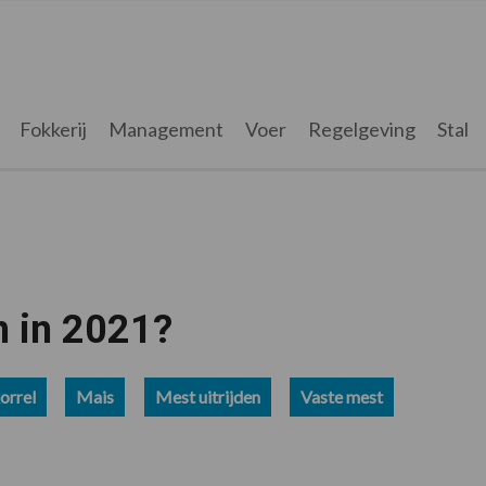
Fokkerij
Management
Voer
Regelgeving
Stal
n in 2021?
orrel
Mais
Mest uitrijden
Vaste mest