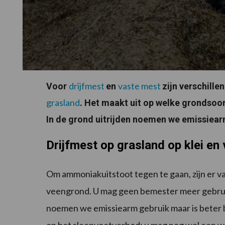
drijfmest
vaste mest
Voor
en
zijn verschille
grasland
. Het maakt uit op welke grondsoort
In de grond uitrijden noemen we emissiearm
Drijfmest op grasland op klei en
Om ammoniakuitstoot tegen te gaan, zijn er va
veengrond. U mag geen bemester meer gebruik
noemen we emissiearm gebruik maar is beter b