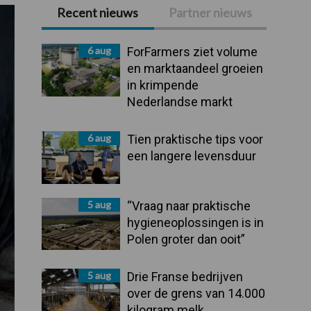
Recent nieuws
Partner nieuws
Primaire
Sidebar
6 aug
ForFarmers ziet volume
en marktaandeel groeien
in krimpende
Nederlandse markt
6 aug
Tien praktische tips voor
een langere levensduur
5 aug
“Vraag naar praktische
hygieneoplossingen is in
Polen groter dan ooit”
5 aug
Drie Franse bedrijven
over de grens van 14.000
kilogram melk