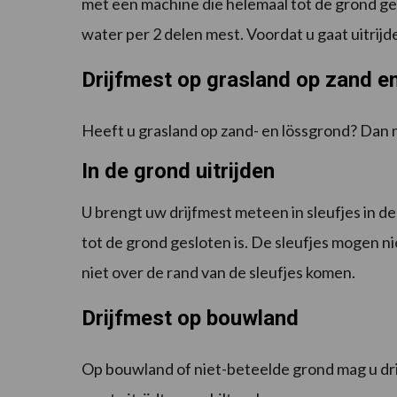
met een machine die helemaal tot de grond ge
water per 2 delen mest. Voordat u gaat uitrijde
Drijfmest op grasland op zand e
Heeft u grasland op zand- en lössgrond? Dan ma
In de grond uitrijden
U brengt uw drijfmest meteen in sleufjes in d
tot de grond gesloten is. De sleufjes mogen n
niet over de rand van de sleufjes komen.
Drijfmest op bouwland
Op bouwland of niet-beteelde grond mag u drij