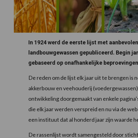
In 1924 werd de eerste lijst met aanbevole
landbouwgewassen gepubliceerd. Begin janu
gebaseerd op onafhankelijke beproevingen i
De reden om de lijst elk jaar uit te brengen i
akkerbouw en veehouderij (voedergewassen) bi
ontwikkeling doorgemaakt van enkele pagina’
die elk jaar werden verspreid en nu via de websi
een instituut dat al honderd jaar zijn waarde
De rassenlijst wordt samengesteld door stic