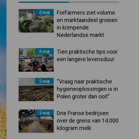
Sidebar
6 aug
ForFarmers ziet volume
en marktaandeel groeien
in krimpende
Nederlandse markt
6 aug
Tien praktische tips voor
een langere levensduur
5 aug
“Vraag naar praktische
hygieneoplossingen is in
Polen groter dan ooit”
5 aug
Drie Franse bedrijven
over de grens van 14.000
kilogram melk