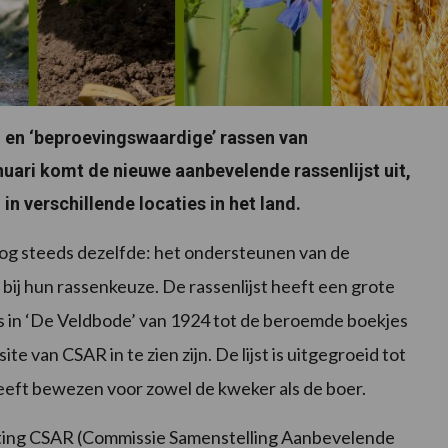
n en ‘beproevingswaardige’ rassen van
ari komt de nieuwe aanbevelende rassenlijst uit,
n verschillende locaties in het land.
s nog steeds dezelfde: het ondersteunen van de
j hun rassenkeuze. De rassenlijst heeft een grote
s in ‘De Veldbode’ van 1924 tot de beroemde boekjes
te van CSAR in te zien zijn. De lijst is uitgegroeid tot
 heeft bewezen voor zowel de kweker als de boer.
hting CSAR (Commissie Samenstelling Aanbevelende