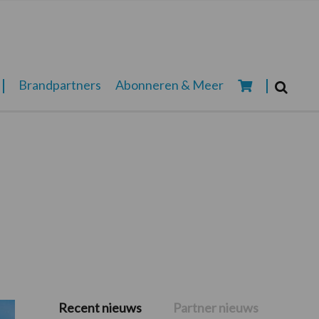
Zoeken...
Brandpartners
Abonneren & Meer
Zoek
Recent nieuws
Partner nieuws
Primaire