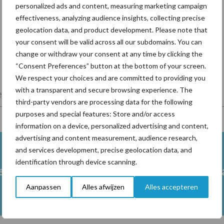
personalized ads and content, measuring marketing campaign
Tien praktische tips voor een langere
effectiveness, analyzing audience insights, collecting precise
levensduur
geolocation data, and product development. Please note that
your consent will be valid across all our subdomains. You can
change or withdraw your consent at any time by clicking the
“Consent Preferences” button at the bottom of your screen.
We respect your choices and are committed to providing you
with a transparent and secure browsing experience. The
lkveebedrijf
Veevoer
Wet en regelgeving
third-party vendors are processing data for the following
purposes and special features: Store and/or access
information on a device, personalized advertising and content,
advertising and content measurement, audience research,
and services development, precise geolocation data, and
identification through device scanning.
en
Drinkwater melkvee
Grasl
Aanpassen
Alles afwijzen
Alles accepteren