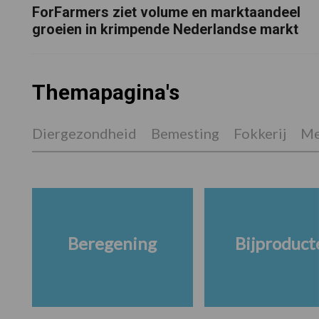
ForFarmers ziet volume en marktaandeel
groeien in krimpende Nederlandse markt
Themapagina's
Diergezondheid
Bemesting
Fokkerij
Me
Beregening
Bijproduct