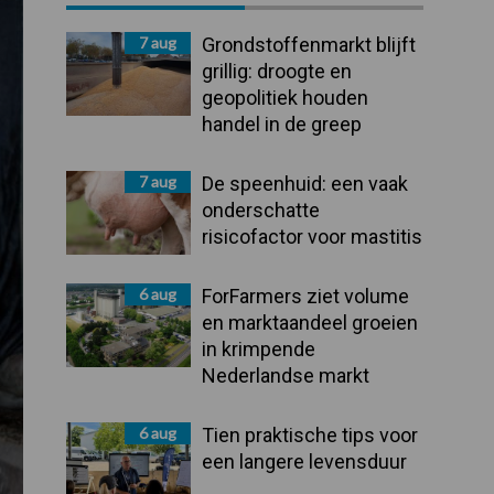
Sidebar
7 aug
Grondstoffenmarkt blijft
grillig: droogte en
geopolitiek houden
handel in de greep
7 aug
De speenhuid: een vaak
onderschatte
risicofactor voor mastitis
6 aug
ForFarmers ziet volume
en marktaandeel groeien
in krimpende
Nederlandse markt
6 aug
Tien praktische tips voor
een langere levensduur