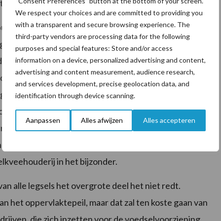
“Consent Preferences” button at the bottom of your screen.
wat erg onderschat wordt.
We respect your choices and are committed to providing you
with a transparent and secure browsing experience. The
uitenlands onderzoek bevestigt dit beeld.
third-party vendors are processing data for the following
st voor ledenverlies. Omdat hun huiskat dit natuurlijk
purposes and special features: Store and/or access
 de vensterbank gevoerd met felix-brokjes met
information on a device, personalized advertising and content,
advertising and content measurement, audience research,
rdwijnen van vogels in het algemeen en weidevogels in
and services development, precise geolocation data, and
psgeld gekochte landbouwgronden en daarmee
identification through device scanning.
els is maar ten dele een succes. Alleen de successen
Aanpassen
Alles afwijzen
Alles accepteren
bericht. Maar in veel gebieden zitten heel weinig of
ingen. En dan in de ogen van de deskundigen is de
lkveehouderij in het bijzonder.
n alle legsels het overgrote deel het niet redt.
n het oppervlaktepeil, maar dat zal ten koste gaan van
drijven, die zich inzetten voor de voedselvoorziening.