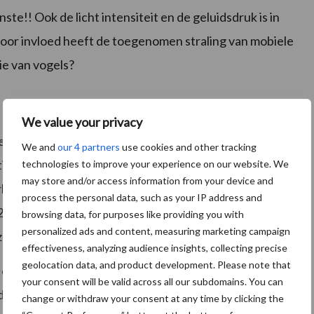
e!! Ook de licht intensiteit en de geluidsdruk is in
voor invloed heeft de toegenomen straling van mobiele
tie van vogels?
We value your privacy
iegtuig op, het jaar rond. Dat is circa 80% toename in 50
We and
our 4 partners
use cookies and other tracking
stijging 10 ton kerosine. Ook niet vergeten moeten
technologies to improve your experience on our website. We
may store and/or access information from your device and
rlijk daarboven. Ook de enorme toename van
process the personal data, such as your IP address and
2017; plusminus 8,5 milj. personenwagens en miljoen
browsing data, for purposes like providing you with
personalized ads and content, measuring marketing campaign
l zijn invloed hebben.
effectiveness, analyzing audience insights, collecting precise
geolocation data, and product development. Please note that
oftewel de kat, een van de grootste predators, in
your consent will be valid across all our subdomains. You can
 (domestic & wild) in Nederland. De verwilderde en
change or withdraw your consent at any time by clicking the