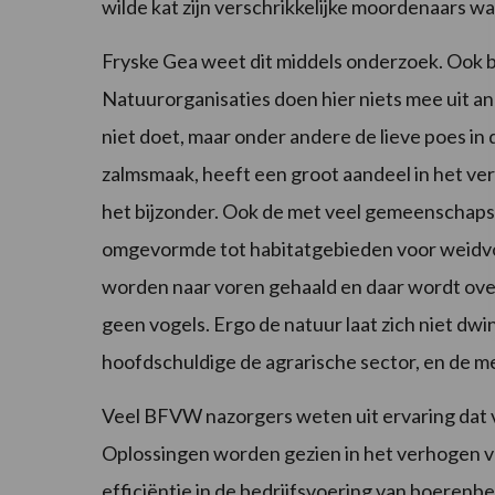
wilde kat zijn verschrikkelijke moordenaars 
Fryske Gea weet dit middels onderzoek. Ook b
Natuurorganisaties doen hier niets mee uit ang
niet doet, maar onder andere de lieve poes in
zalmsmaak, heeft een groot aandeel in het ve
het bijzonder. Ook de met veel gemeenscha
omgevormde tot habitatgebieden voor weidvog
worden naar voren gehaald en daar wordt over 
geen vogels. Ergo de natuur laat zich niet dw
hoofdschuldige de agrarische sector, en de me
Veel BFVW nazorgers weten uit ervaring dat va
Oplossingen worden gezien in het verhogen va
efficiëntie in de bedrijfsvoering van boerenbe