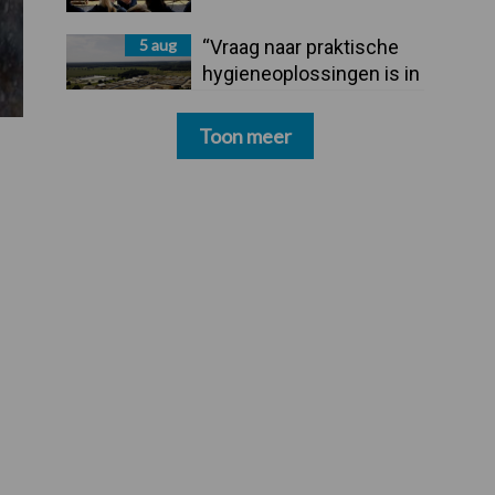
5 aug
“Vraag naar praktische
hygieneoplossingen is in
Polen groter dan ooit”
Toon meer