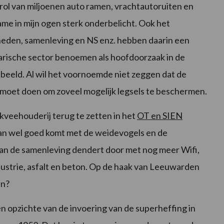
 rol van miljoenen auto ramen, vrachtautoruiten en
name in mijn ogen sterk onderbelicht. Ook het
den, samenleving en NS enz. hebben daarin een
rarische sector benoemen als hoofdoorzaak in de
 beeld. Al wil het voornoemde niet zeggen dat de
t moet doen om zoveel mogelijk legsels te beschermen.
lkveehouderij terug te zetten in het
OT en SIEN
 dan wel goed komt met de weidevogels en de
t van de samenleving dendert door met nog meer Wifi,
industrie, asfalt en beton. Op de haak van Leeuwarden
jn?
en opzichte van de invoering van de superheffing in