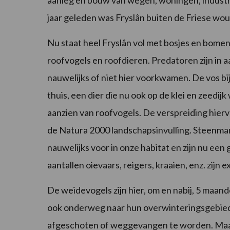
aanleg en bouw van wegen, woningen, industrie
jaar geleden was Fryslân buiten de Friese wo
Nu staat heel Fryslân vol met bosjes en bomen 
roofvogels en roofdieren. Predatoren zijn in
nauwelijks of niet hier voorkwamen. De vos b
thuis, een dier die nu ook op de klei en zee
aanzien van roofvogels. De verspreiding hier
de Natura 2000 landschapsinvulling. Steenmart
nauwelijks voor in onze habitat en zijn nu een
aantallen oievaars, reigers, kraaien, enz. zijn 
De weidevogels zijn hier, om en nabij, 5 maande
ook onderweg naar hun overwinteringsgebiede
afgeschoten of weggevangen te worden. Maar o