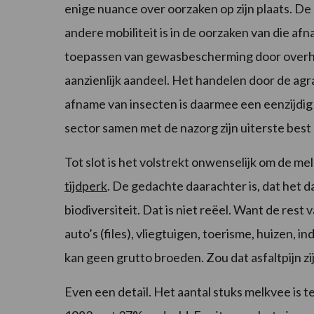
enige nuance over oorzaken op zijn plaats. De
andere mobiliteit is in de oorzaken van die af
toepassen van gewasbescherming door overhe
aanzienlijk aandeel. Het handelen door de ag
afname van insecten is daarmee een eenzijdig
sector samen met de nazorg zijn uiterste bes
Tot slot is het volstrekt onwenselijk om de me
tijdperk
. De gedachte daarachter is, dat het
biodiversiteit. Dat is niet reëel. Want de res
auto’s (files), vliegtuigen, toerisme, huizen, 
kan geen grutto broeden. Zou dat asfaltpijn zi
Even een detail. Het aantal stuks melkvee is t