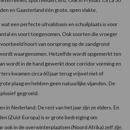
terreinen, sportvelden, enz. Ook in Fryslân. Circa 50
uden en Gaasterland één grote, open vlakte.
wat een perfecte uitvalsbasis en schuilplaats is voor
 aantal en soort toegenomen. Ook soorten die vroeger
ijvoorbeeld hoort van oorsprong op de zandgrond
dijk wordt waargenomen. Hetzelfde wordt opgemerkt ten
van wordt in de hand gewerkt door corridor vorming en
ers kwamen circa 60 jaar terug vrijwel niet of
 grote plaag en hebben geen natuurlijke vijanden. De
explosief gegroeid.
n in Nederland. De rest van het jaar zijn ze elders. En
n (Zuid-Europa) is er grote bedreiging om
ok in de overwinterplaatsen (Noord Afrika) zelf zijn