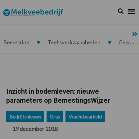
Spring
Door
Spring
Spring
naar
naar
naar
naar
Zoeken...
Zoek
Melkveebedrijf.nl
de
de
de
de
hoofdnavigatie
hoofd
eerste
voettekst
inhoud
sidebar
Bemesting
Teeltwerkzaamheden
Gezond
Inzicht in bodemleven: nieuwe
parameters op BemestingsWijzer
Bedrijfsnieuws
Gras
Vruchtbaarheid
19 december 2018