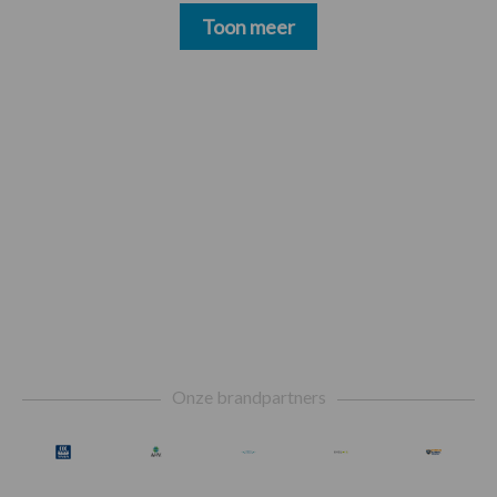
Toon meer
Footer
Onze brandpartners