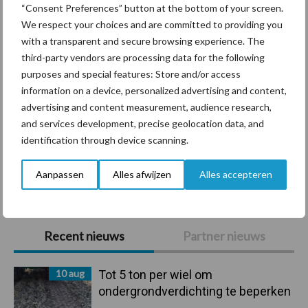
Diergezondheid
Bemesting
Fokkerij
Melkv
“Consent Preferences” button at the bottom of your screen.
We respect your choices and are committed to providing you
with a transparent and secure browsing experience. The
third-party vendors are processing data for the following
Ligbox &
purposes and special features: Store and/or access
Bedrijfsnieuws
information on a device, personalized advertising and content,
Voerhekken
advertising and content measurement, audience research,
and services development, precise geolocation data, and
identification through device scanning.
Toon meer
Aanpassen
Alles afwijzen
Alles accepteren
Primaire
Recent nieuws
Partner nieuws
Sidebar
10 aug
Tot 5 ton per wiel om
ondergrondverdichting te beperken