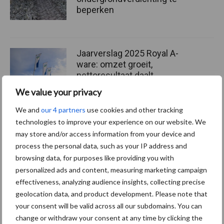
beperken
Jaarverslag 2025 Royal A-
ware: omzet groeit,
nettoresultaat daalt
We value your privacy
We and
our 4 partners
use cookies and other tracking
Machines en werktuigen
technologies to improve your experience on our website. We
gewild doelwit criminelen
may store and/or access information from your device and
process the personal data, such as your IP address and
browsing data, for purposes like providing you with
personalized ads and content, measuring marketing campaign
effectiveness, analyzing audience insights, collecting precise
geolocation data, and product development. Please note that
Themapagina's
your consent will be valid across all our subdomains. You can
change or withdraw your consent at any time by clicking the