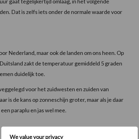
ur gaat tegelijkertijd omlaag, in het volgende
en. Dat is zelfs iets onder de normale waarde voor
voor Nederland, maar ook de landen om ons heen. Op
in Duitsland zakt de temperatuur gemiddeld 5 graden
emen duidelijk toe.
 weggelegd voor het zuidwesten en zuiden van
ar is de kans op zonneschijn groter, maar als je daar
een paraplu en jas wel mee.
We value your privacy