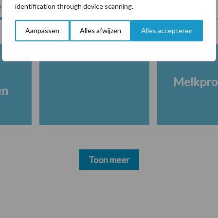
lkveebedrijf
Veevoer
Wet en regelgeving
identification through device scanning.
Aanpassen
Alles afwijzen
Alles accepteren
Melkpro
en
Toon meer