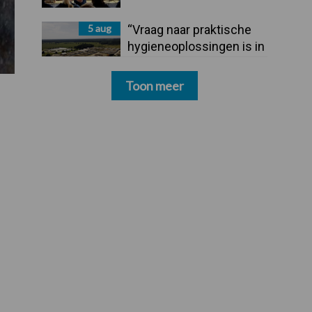
5 aug
“Vraag naar praktische
hygieneoplossingen is in
Polen groter dan ooit”
Toon meer