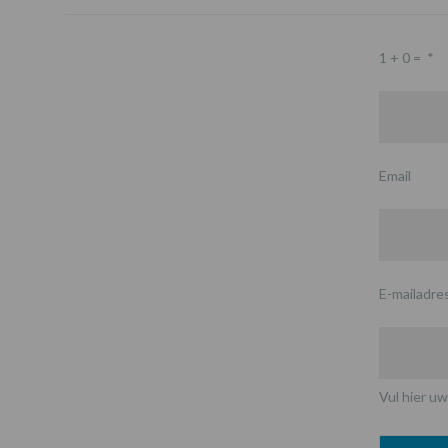
1 + 0 =
*
Email
E-mailadre
Vul hier uw