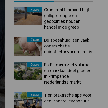
Sidebar
7 aug
Grondstoffenmarkt blijft
grillig: droogte en
geopolitiek houden
handel in de greep
7 aug
De speenhuid: een vaak
onderschatte
risicofactor voor mastitis
6 aug
ForFarmers ziet volume
en marktaandeel groeien
in krimpende
Nederlandse markt
6 aug
Tien praktische tips voor
een langere levensduur