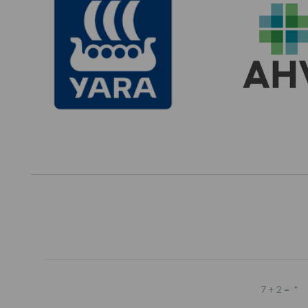
7 + 2 =
*