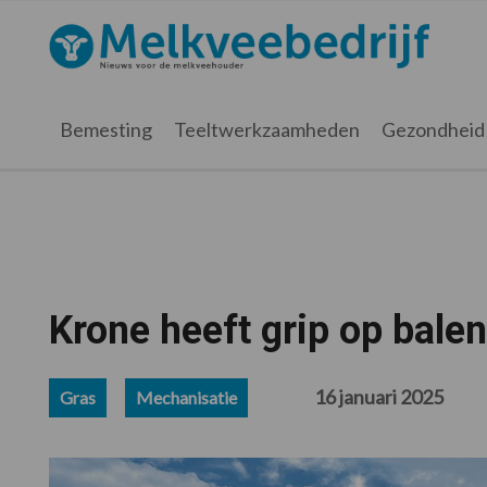
Spring
Door
Spring
Spring
naar
naar
naar
naar
Melkveebedrijf.nl
de
de
de
de
hoofdnavigatie
hoofd
eerste
voettekst
inhoud
sidebar
Bemesting
Teeltwerkzaamheden
Gezondheid
Krone heeft grip op bale
16 januari 2025
Gras
Mechanisatie