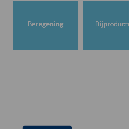
Beregening
Bijproduct
Footer