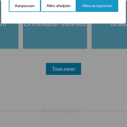
Aanpassen
Alles afwijzen
Alles accepteren
en
Drinkwater melkvee
Grasl
Toon meer
Onze brandpartners