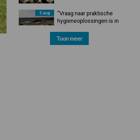
5 aug
“Vraag naar praktische
hygieneoplossingen is in
Polen groter dan ooit”
Toon meer