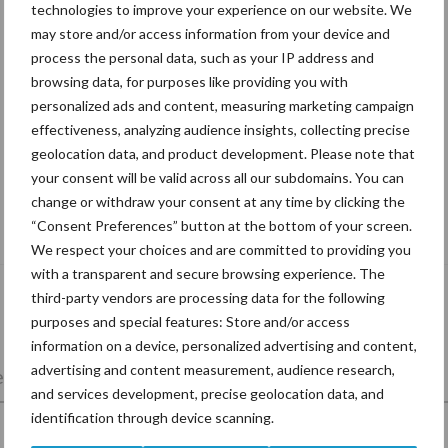
technologies to improve your experience on our website. We
may store and/or access information from your device and
process the personal data, such as your IP address and
browsing data, for purposes like providing you with
personalized ads and content, measuring marketing campaign
effectiveness, analyzing audience insights, collecting precise
geolocation data, and product development. Please note that
your consent will be valid across all our subdomains. You can
change or withdraw your consent at any time by clicking the
De speenhuid: een vaak onderschatte
“Consent Preferences” button at the bottom of your screen.
risicofactor voor mastitis
We respect your choices and are committed to providing you
with a transparent and secure browsing experience. The
third-party vendors are processing data for the following
purposes and special features: Store and/or access
information on a device, personalized advertising and content,
advertising and content measurement, audience research,
lkveebedrijf
Veevoer
Wet en regelgeving
and services development, precise geolocation data, and
identification through device scanning.