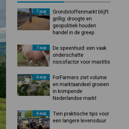
Sidebar
7 aug
Grondstoffenmarkt blijft
grillig: droogte en
geopolitiek houden
handel in de greep
7 aug
De speenhuid: een vaak
onderschatte
risicofactor voor mastitis
6 aug
ForFarmers ziet volume
en marktaandeel groeien
in krimpende
Nederlandse markt
6 aug
Tien praktische tips voor
een langere levensduur