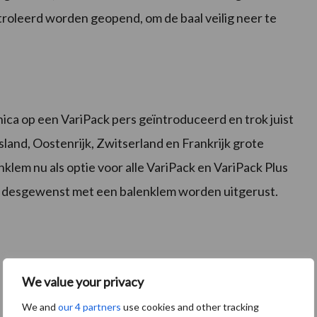
roleerd worden geopend, om de baal veilig neer te
nica op een VariPack pers geïntroduceerd en trok juist
tsland, Oostenrijk, Zwitserland en Frankrijk grote
klem nu als optie voor alle VariPack en VariPack Plus
 desgewenst met een balenklem worden uitgerust.
We value your privacy
We and
our 4 partners
use cookies and other tracking