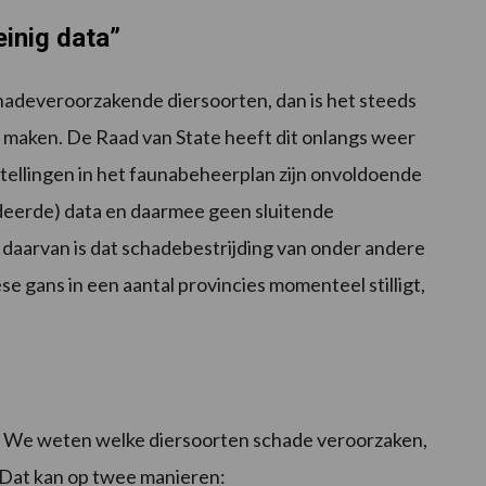
inig data”
chadeveroorzakende diersoorten, dan is het steeds
e maken. De Raad van State heeft dit onlangs weer
ijstellingen in het faunabeheerplan zijn onvoldoende
deerde) data en daarmee geen sluitende
 daarvan is dat schadebestrijding van onder andere
se gans in een aantal provincies momenteel stilligt,
en’. We weten welke diersoorten schade veroorzaken,
 Dat kan op twee manieren: