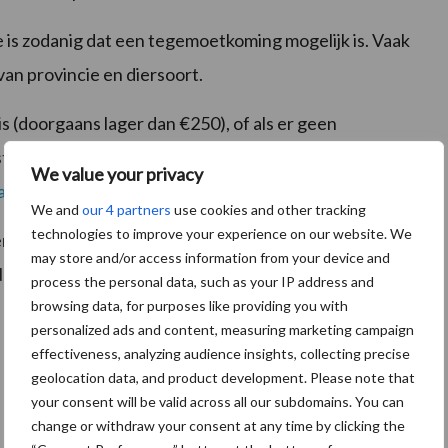
e is zodanig dat een tegemoetkoming mogelijk is. Vaak
van provincie en diersoort.
 is (doorgaans lager dan €250), of als er geen
estelde soorten, is het raadzaam om een melding te
We value your privacy
de.nl
.
Hier zijn geen kosten aan verbonden.
We and
our 4 partners
use cookies and other tracking
technologies to improve your experience on our website. We
an bij om schadelijk wild te kunnen blijven beheren.
may store and/or access information from your device and
Nu schade melden is in de toekomst oogsten!
process the personal data, such as your IP address and
browsing data, for purposes like providing you with
personalized ads and content, measuring marketing campaign
effectiveness, analyzing audience insights, collecting precise
geolocation data, and product development. Please note that
your consent will be valid across all our subdomains. You can
change or withdraw your consent at any time by clicking the