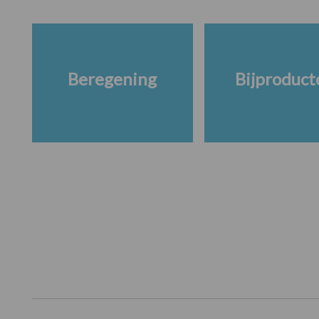
Beregening
Bijproduct
Footer