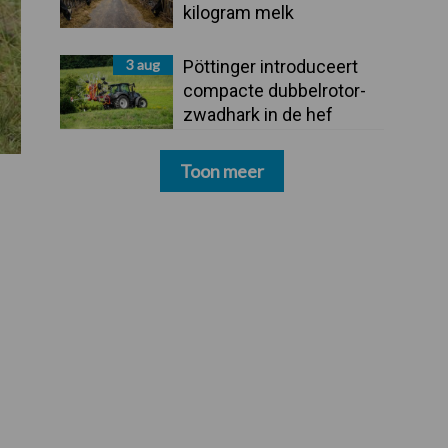
kilogram melk
3 aug
Pöttinger introduceert
compacte dubbelrotor-
zwadhark in de hef
Toon meer