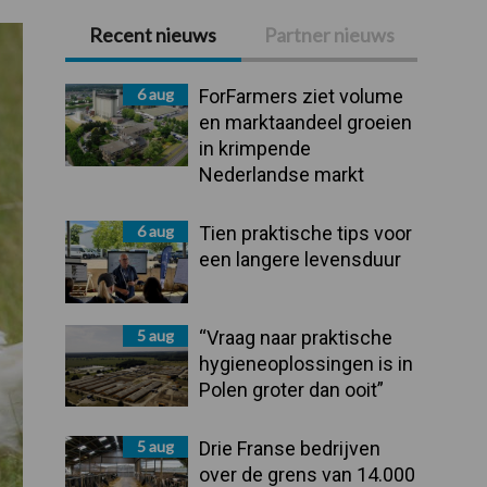
Recent nieuws
Partner nieuws
Primaire
Sidebar
6 aug
ForFarmers ziet volume
en marktaandeel groeien
in krimpende
Nederlandse markt
6 aug
Tien praktische tips voor
een langere levensduur
5 aug
“Vraag naar praktische
hygieneoplossingen is in
Polen groter dan ooit”
5 aug
Drie Franse bedrijven
over de grens van 14.000