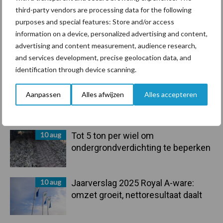
third-party vendors are processing data for the following
purposes and special features: Store and/or access
information on a device, personalized advertising and content,
advertising and content measurement, audience research,
and services development, precise geolocation data, and
Toon meer
identification through device scanning.
Aanpassen
Alles afwijzen
Alles accepteren
Primaire
Recent nieuws
Partner nieuws
Sidebar
10 aug
Tot 5 ton per wiel om
ondergrondverdichting te beperken
10 aug
Jaarverslag 2025 Royal A-ware:
omzet groeit, nettoresultaat daalt