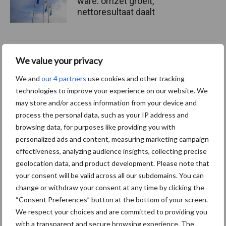
ware: omzet groeit,
nettoresultaat daalt
Machines en werktuigen
We value your privacy
gewild doelwit criminelen
We and
our 4 partners
use cookies and other tracking
technologies to improve your experience on our website. We
may store and/or access information from your device and
process the personal data, such as your IP address and
browsing data, for purposes like providing you with
Themapagina's
personalized ads and content, measuring marketing campaign
effectiveness, analyzing audience insights, collecting precise
Diergezondheid
Bemesting
Fokkerij
Melkv
geolocation data, and product development. Please note that
your consent will be valid across all our subdomains. You can
change or withdraw your consent at any time by clicking the
“Consent Preferences” button at the bottom of your screen.
We respect your choices and are committed to providing you
Beregening
Bijproducten
with a transparent and secure browsing experience. The