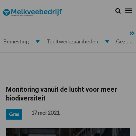
Spring
Door
Spring
Spring
naar
naar
naar
naar
Zoeken...
Zoek
Melkveebedrijf.nl
de
de
de
de
hoofdnavigatie
hoofd
eerste
voettekst
inhoud
sidebar
Bemesting
Teeltwerkzaamheden
Gezond
Monitoring vanuit de lucht voor meer
biodiversiteit
17 mei 2021
Gras