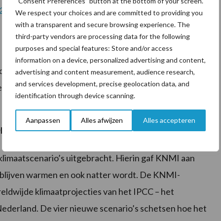
“Consent Preferences” button at the bottom of your screen.
 2023
We respect your choices and are committed to providing you
with a transparent and secure browsing experience. The
third-party vendors are processing data for the following
purposes and special features: Store and/or access
information on a device, personalized advertising and content,
eld over het land circa 110 uren zon tegen 120
advertising and content measurement, audience research,
and services development, precise geolocation data, and
t zonniger dan normaal, daarna verliep de maand
identification through device scanning.
Aanpassen
Alles afwijzen
Alles accepteren
r
imaatscenario’s uitgebracht. Hierin gaf KNMI aan
l blijven warmen en ook natter wordt. De KNMI-
reldwijde klimaatprojecties van het IPCC – het
Nederland. De vier nieuwe scenario’s schetsen hoe het