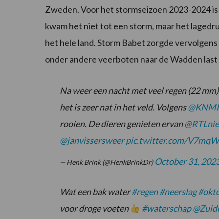
Zweden. Voor het stormseizoen 2023-2024 is 
kwam het niet tot een storm, maar het lagedr
het hele land. Storm Babet zorgde vervolgens
onder andere veerboten naar de Wadden last
Na weer een nacht met veel regen (22 mm)
het is zeer nat in het veld. Volgens
@KNMI
rooien. De dieren genieten ervan
@RTLni
@janvissersweer
pic.twitter.com/V7mq
October 31, 202
— Henk Brink (@HenkBrinkDr)
Wat een bak water
#regen
#neerslag
#okt
voor droge voeten
#waterschap
@Zuide