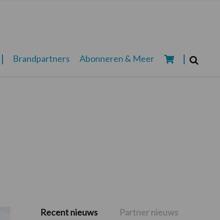
Zoeken...
Brandpartners
Abonneren & Meer
Zoek
Recent nieuws
Partner nieuws
Primaire