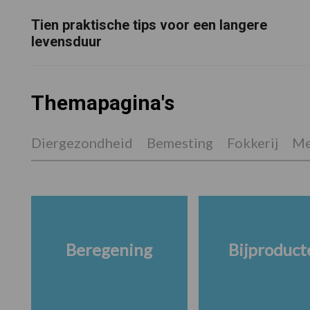
Tien praktische tips voor een langere
levensduur
Themapagina's
Diergezondheid
Bemesting
Fokkerij
Me
Beregening
Bijproduct