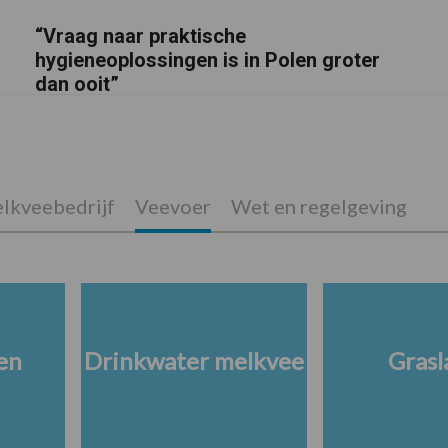
“Vraag naar praktische
hygieneoplossingen is in Polen groter
dan ooit”
lkveebedrijf
Veevoer
Wet en regelgeving
en
Drinkwater melkvee
Grasl