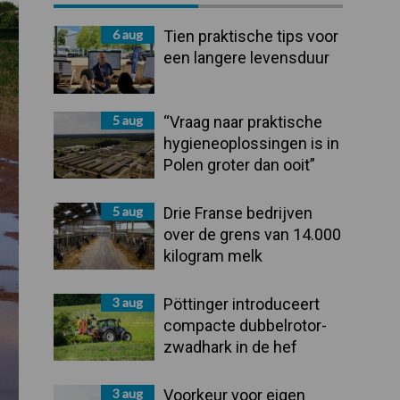
Sidebar
6 aug
Tien praktische tips voor
een langere levensduur
5 aug
“Vraag naar praktische
hygieneoplossingen is in
Polen groter dan ooit”
5 aug
Drie Franse bedrijven
over de grens van 14.000
kilogram melk
3 aug
Pöttinger introduceert
compacte dubbelrotor-
zwadhark in de hef
3 aug
Voorkeur voor eigen