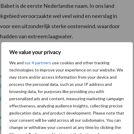
Babet is de eerste Nederlandse naam. In ons land
ukgebied veroorzaakte wel veel wind en neerslag in
 voor een uitzonderlijk sterke oostenwind, waardoor
 hadden van extreem laagwater.
We value your privacy
 vanmorgen op pad om water te laten lopen, want
We and
our 4 partners
use cookies and other tracking
de natste okt Afwachten wanneer we ze kunnen
technologies to improve your experience on our website. We
euws
@MeteoRoodescho1
@weermanrobert
may store and/or access information from your device and
process the personal data, such as your IP address and
WmKOel
browsing data, for purposes like providing you with
3
personalized ads and content, measuring marketing campaign
effectiveness, analyzing audience insights, collecting precise
geolocation data, and product development. Please note that
ober
#flevoland
gelukkig zorgden onze gemalen
your consent will be valid across all our subdomains. You can
rzeeland
pic.twitter.com/8hrszSmXGi
change or withdraw your consent at any time by clicking the