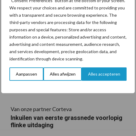
“Consent Preferences” button at the bottom of your screen.
We respect your choices and are committed to providing you
with a transparent and secure browsing experience. The
third-party vendors are processing data for the following
purposes and special features: Store and/or access
information on a device, personalized advertising and content,
advertising and content measurement, audience research,
and services development, precise geolocation data, and
identification through device scanning.
Aanpassen
Alles afwijzen
Alles accepteren
Van onze partner Corteva
Inkuilen van eerste grassnede voorlopig
flinke uitdaging