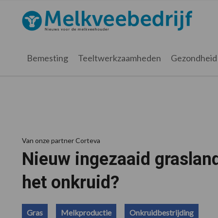
Spring
Door
Spring
Spring
naar
naar
naar
naar
Melkveebedrijf.nl
de
de
de
de
hoofdnavigatie
hoofd
eerste
voettekst
inhoud
sidebar
Bemesting
Teeltwerkzaamheden
Gezondheid
Van onze partner Corteva
Nieuw ingezaaid grasland 
het onkruid?
Gras
Melkproductie
Onkruidbestrijding