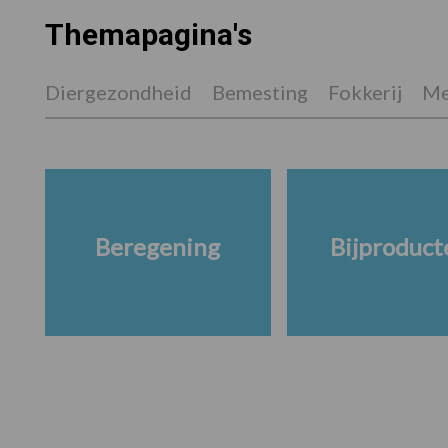
Themapagina's
Diergezondheid
Bemesting
Fokkerij
Me
Beregening
Bijproduct