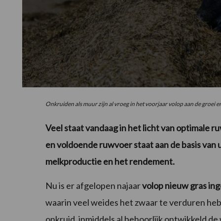
Onkruiden als muur zijn al vroeg in het voorjaar volop aan de groei e
Veel staat vandaag in het licht van optimale r
en voldoende ruwvoer staat aan de basis van 
melkproductie en het rendement.
Nu is er afgelopen najaar
volop nieuw gras ing
waarin veel weides het zwaar te verduren heb
onkruid, inmiddels al behoorlijk ontwikkeld d