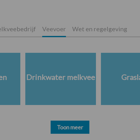
lkveebedrijf
Veevoer
Wet en regelgeving
en
Drinkwater melkvee
Grasl
Toon meer