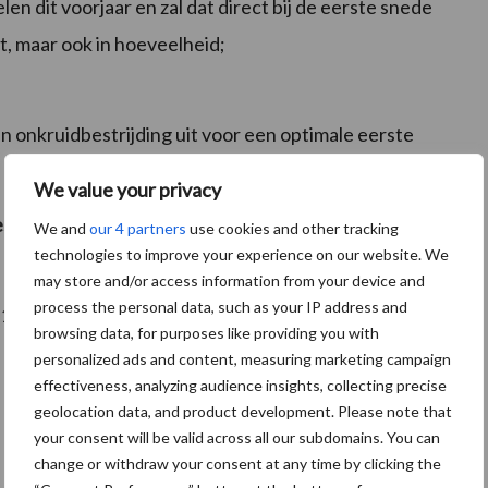
len dit voorjaar en zal dat direct bij de eerste snede
it, maar ook in hoeveelheid;
n onkruidbestrijding uit voor een optimale eerste
We value your privacy
rijding in nieuw ingezaaid grasland op relatief kleine
We and
our 4 partners
use cookies and other tracking
technologies to improve your experience on our website. We
may store and/or access information from your device and
process the personal data, such as your IP address and
1 ltr/ha)
of
browsing data, for purposes like providing you with
personalized ads and content, measuring marketing campaign
effectiveness, analyzing audience insights, collecting precise
geolocation data, and product development. Please note that
your consent will be valid across all our subdomains. You can
change or withdraw your consent at any time by clicking the