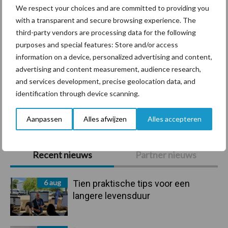
We respect your choices and are committed to providing you
with a transparent and secure browsing experience. The
third-party vendors are processing data for the following
Ligbox &
Bedrijfsnieuws
purposes and special features: Store and/or access
Voerhekken
information on a device, personalized advertising and content,
advertising and content measurement, audience research,
and services development, precise geolocation data, and
identification through device scanning.
Toon meer
Aanpassen
Alles afwijzen
Alles accepteren
Primaire
Recent nieuws
Partner nieuws
Sidebar
6 aug
Tien praktische tips voor een
langere levensduur