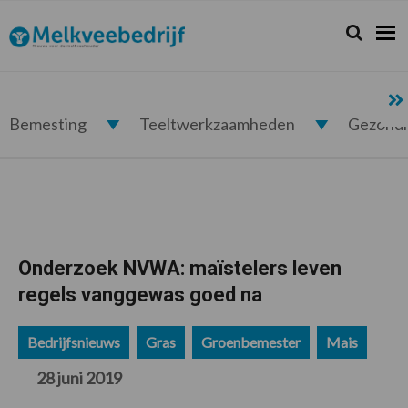
Spring
Door
Spring
Spring
naar
naar
naar
naar
Zoeken...
Zoek
Melkveebedrijf.nl
de
de
de
de
hoofdnavigatie
hoofd
eerste
voettekst
inhoud
sidebar
Bemesting
Teeltwerkzaamheden
Gezond
Onderzoek NVWA: maïstelers leven
regels vanggewas goed na
Bedrijfsnieuws
Gras
Groenbemester
Mais
28 juni 2019