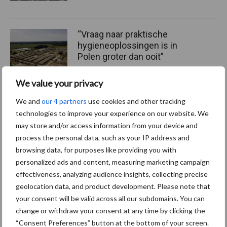
“Vraag naar praktische
hygieneoplossingen is in
Polen groter dan ooit”
We value your privacy
Drie Franse bedrijven over
We and
our 4 partners
use cookies and other tracking
de grens van 14.000
technologies to improve your experience on our website. We
kilogram melk
may store and/or access information from your device and
process the personal data, such as your IP address and
browsing data, for purposes like providing you with
personalized ads and content, measuring marketing campaign
effectiveness, analyzing audience insights, collecting precise
Themapagina's
geolocation data, and product development. Please note that
your consent will be valid across all our subdomains. You can
Diergezondheid
Bemesting
Fokkerij
Melkv
change or withdraw your consent at any time by clicking the
“Consent Preferences” button at the bottom of your screen.