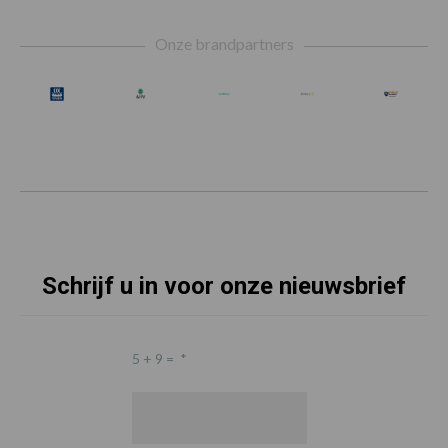
Footer
Onze brandpartners
Schrijf u in voor onze nieuwsbrief
5 + 9 =
*