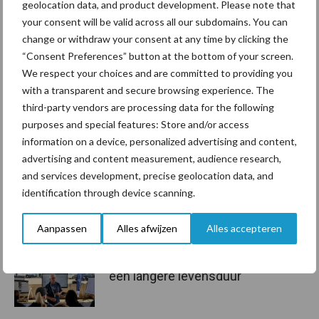
geolocation data, and product development. Please note that
your consent will be valid across all our subdomains. You can
Aanbevolen voor jou!
change or withdraw your consent at any time by clicking the
“Consent Preferences” button at the bottom of your screen.
De speenhuid: een vaak
We respect your choices and are committed to providing you
onderschatte risicofactor
with a transparent and secure browsing experience. The
voor mastitis
third-party vendors are processing data for the following
purposes and special features: Store and/or access
information on a device, personalized advertising and content,
advertising and content measurement, audience research,
ForFarmers ziet volume en
and services development, precise geolocation data, and
marktaandeel groeien in
identification through device scanning.
krimpende Nederlandse
markt
Aanpassen
Alles afwijzen
Alles accepteren
Tien praktische tips voor
een langere levensduur