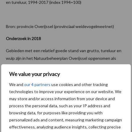
en tureluur, 1994-2017 (index 1994=100)
Bron: provincie Overijssel (provinciaal weidevogelmeetnet)
Onderzoek in 2018
Gebieden met een relatief goede stand van grutto, tureluur en
wulp zijn in het Natuurbeheerplan Overijssel opgenomen als
“open grasland weidevogels”. Hier is het mogelijk om agrarisch
We value your privacy
natuurbeheer af te sluiten voor weidevogels. Daarnaast is in het
Natuurbeheerplan ook nog een aantal gebieden opgenomen
We and
our 4 partners
use cookies and other tracking
waar mogelijkheden zijn voor beheer voor de kievit. Om het
technologies to improve your experience on our website. We
beheer zo effectief mogelijk in te zetten, worden deze gebieden
may store and/or access information from your device and
periodiek (1 x in 6-8 jaar) geïnventariseerd op weidevogels. In
process the personal data, such as your IP address and
2018 vindt dit in opdracht van de provincie plaats in een groot
browsing data, for purposes like providing you with
deel van de polders van Noordwest-Overijssel.
personalized ads and content, measuring marketing campaign
effectiveness, analyzing audience insights, collecting precise
Bron:
Provincie Overijssel