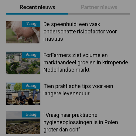
Primaire
Recent nieuws
Partner nieuws
Sidebar
7 aug
De speenhuid: een vaak
onderschatte risicofactor voor
mastitis
6 aug
ForFarmers ziet volume en
marktaandeel groeien in krimpende
Nederlandse markt
6 aug
Tien praktische tips voor een
langere levensduur
5 aug
“Vraag naar praktische
hygieneoplossingen is in Polen
groter dan ooit”