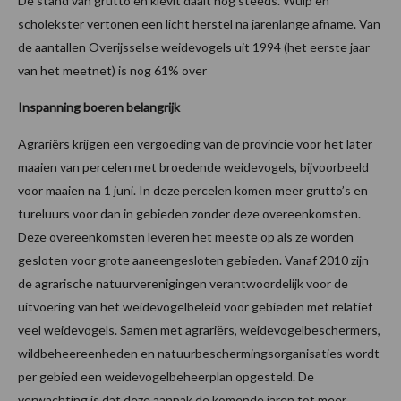
De stand van grutto en kievit daalt nog steeds. Wulp en
scholekster vertonen een licht herstel na jarenlange afname. Van
de aantallen Overijsselse weidevogels uit 1994 (het eerste jaar
van het meetnet) is nog 61% over
Inspanning boeren belangrijk
Agrariërs krijgen een vergoeding van de provincie voor het later
maaien van percelen met broedende weidevogels, bijvoorbeeld
voor maaien na 1 juni. In deze percelen komen meer grutto’s en
tureluurs voor dan in gebieden zonder deze overeenkomsten.
Deze overeenkomsten leveren het meeste op als ze worden
gesloten voor grote aaneengesloten gebieden. Vanaf 2010 zijn
de agrarische natuurverenigingen verantwoordelijk voor de
uitvoering van het weidevogelbeleid voor gebieden met relatief
veel weidevogels. Samen met agrariërs, weidevogelbeschermers,
wildbeheereenheden en natuurbeschermingsorganisaties wordt
per gebied een weidevogelbeheerplan opgesteld. De
verwachting is dat deze aanpak de komende jaren tot meer