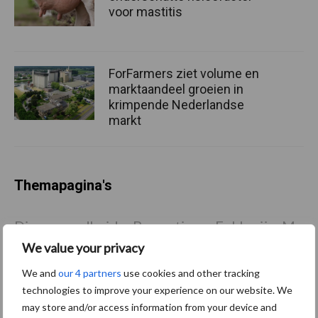
voor mastitis
ForFarmers ziet volume en
marktaandeel groeien in
krimpende Nederlandse
markt
Themapagina's
Diergezondheid
Bemesting
Fokkerij
Melkv
We value your privacy
We and
our 4 partners
use cookies and other tracking
technologies to improve your experience on our website. We
Ligbox &
may store and/or access information from your device and
Bedrijfsnieuws