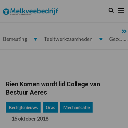
Spring
Door
Spring
Spring
naar
naar
naar
naar
Zoeken...
Zoek
Melkveebedrijf.nl
de
de
de
de
hoofdnavigatie
hoofd
eerste
voettekst
inhoud
sidebar
Bemesting
Teeltwerkzaamheden
Gezond
Rien Komen wordt lid College van
Bestuur Aeres
Bedrijfsnieuws
Gras
Mechanisatie
16 oktober 2018