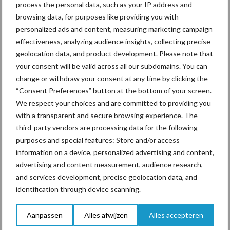
Voerhekken
process the personal data, such as your IP address and
browsing data, for purposes like providing you with
personalized ads and content, measuring marketing campaign
effectiveness, analyzing audience insights, collecting precise
geolocation data, and product development. Please note that
Toon meer
your consent will be valid across all our subdomains. You can
change or withdraw your consent at any time by clicking the
“Consent Preferences” button at the bottom of your screen.
Primaire
We respect your choices and are committed to providing you
Recent nieuws
Partner nieuws
with a transparent and secure browsing experience. The
Sidebar
third-party vendors are processing data for the following
7 aug
Grondstoffenmarkt blijft grillig:
purposes and special features: Store and/or access
droogte en geopolitiek houden
information on a device, personalized advertising and content,
handel in de greep
advertising and content measurement, audience research,
and services development, precise geolocation data, and
7 aug
De speenhuid: een vaak
identification through device scanning.
onderschatte risicofactor voor
mastitis
Aanpassen
Alles afwijzen
Alles accepteren