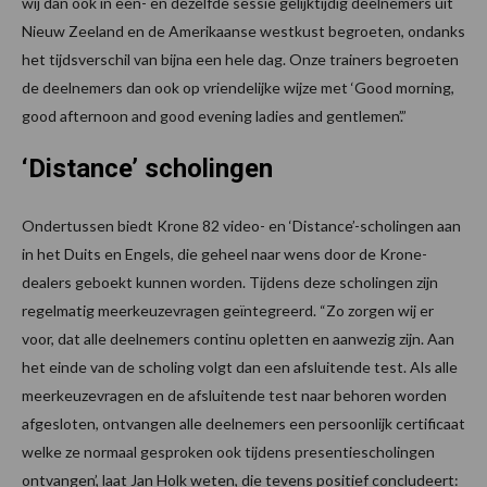
wij dan ook in een- en dezelfde sessie gelijktijdig deelnemers uit
Nieuw Zeeland en de Amerikaanse westkust begroeten, ondanks
het tijdsverschil van bijna een hele dag. Onze trainers begroeten
de deelnemers dan ook op vriendelijke wijze met ‘Good morning,
good afternoon and good evening ladies and gentlemen’.”
‘Distance’ scholingen
Ondertussen biedt Krone 82 video- en ‘Distance’-scholingen aan
in het Duits en Engels, die geheel naar wens door de Krone-
dealers geboekt kunnen worden. Tijdens deze scholingen zijn
regelmatig meerkeuzevragen geïntegreerd. “Zo zorgen wij er
voor, dat alle deelnemers continu opletten en aanwezig zijn. Aan
het einde van de scholing volgt dan een afsluitende test. Als alle
meerkeuzevragen en de afsluitende test naar behoren worden
afgesloten, ontvangen alle deelnemers een persoonlijk certificaat
welke ze normaal gesproken ook tijdens presentiescholingen
ontvangen’, laat Jan Holk weten, die tevens positief concludeert: