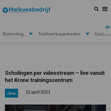
Spring
Door
Spring
Spring
naar
naar
naar
naar
Zoeken...
Zoek
Melkveebedrijf.nl
de
de
de
de
hoofdnavigatie
hoofd
eerste
voettekst
inhoud
sidebar
Bemesting
Teeltwerkzaamheden
Gezond
Scholingen per videostream – live vanuit
het Krone trainingscentrum
12 april 2021
Gras