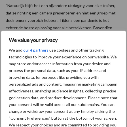
“Natuurlijk blijft het een bijzondere uitdaging voor elke trainer,
dat ze richting een camera presenteren en niet een groep met
deelnemers voor zich hebben. Tijdens een pandemie is het
echter de beste oplossing voor alle betrokkenen. Bovendien
hebben wij afgelopen jaar gezien, dat het meer dan nuttig is om
We value your privacy
ook in de toekomst online scholingsvarianten in ons
trainingsprogramma te integreren.
We and
our 4 partners
use cookies and other tracking
technologies to improve your experience on our website. We
Bron:
Krone
may store and/or access information from your device and
process the personal data, such as your IP address and
Aanbevolen voor jou!
browsing data, for purposes like providing you with
personalized ads and content, measuring marketing campaign
Grondstoffenmarkt blijft
effectiveness, analyzing audience insights, collecting precise
grillig: droogte en
geolocation data, and product development. Please note that
geopolitiek houden handel
your consent will be valid across all our subdomains. You can
in de greep
change or withdraw your consent at any time by clicking the
“Consent Preferences” button at the bottom of your screen.
We respect your choices and are committed to providing you