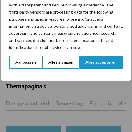
De speenhuid: een vaak
with a transparent and secure browsing experience. The
onderschatte risicofactor
third-party vendors are processing data for the following
voor mastitis
purposes and special features: Store and/or access
information on a device, personalized advertising and content,
advertising and content measurement, audience research,
ForFarmers ziet volume en
and services development, precise geolocation data, and
marktaandeel groeien in
identification through device scanning.
krimpende Nederlandse
markt
Aanpassen
Alles afwijzen
Alles accepteren
Themapagina's
Diergezondheid
Bemesting
Fokkerij
Melkv