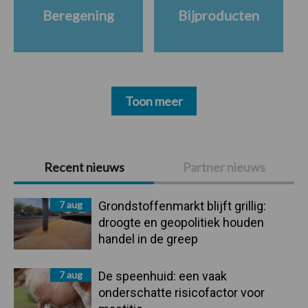
Beregening
Bijproducten
Toon meer
Primaire
Recent nieuws
Partner nieuws
Sidebar
7 aug
Grondstoffenmarkt blijft grillig:
droogte en geopolitiek houden
handel in de greep
7 aug
De speenhuid: een vaak
onderschatte risicofactor voor