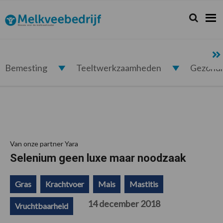
Spring
Door
Spring
Spring
naar
naar
naar
naar
Zoeken...
Zoek
Melkveebedrijf.nl
de
de
de
de
hoofdnavigatie
hoofd
eerste
voettekst
inhoud
sidebar
Bemesting
Teeltwerkzaamheden
Gezond
Van onze partner Yara
Selenium geen luxe maar noodzaak
Gras
Krachtvoer
Mais
Mastitis
14 december 2018
Vruchtbaarheid