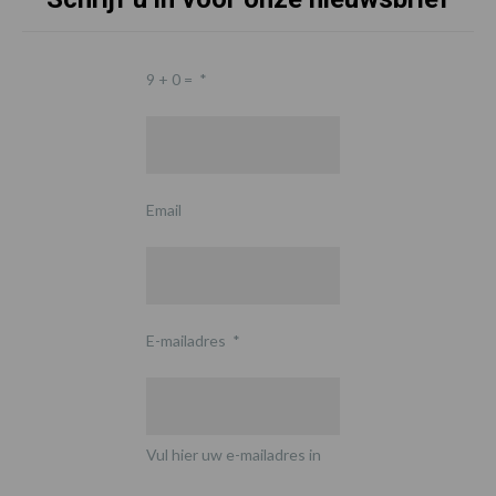
9 + 0 =
*
Email
E-mailadres
*
Vul hier uw e-mailadres in