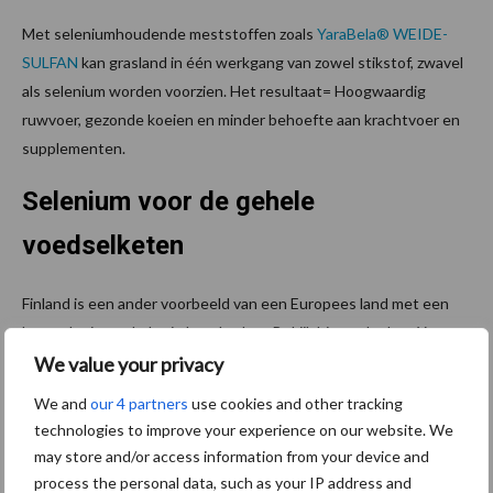
Met seleniumhoudende meststoffen zoals
YaraBela® WEIDE-
SULFAN
kan grasland in één werkgang van zowel stikstof, zwavel
als selenium worden voorzien. Het resultaat= Hoogwaardig
ruwvoer, gezonde koeien en minder behoefte aan krachtvoer en
supplementen.
Selenium voor de gehele
voedselketen
Finland is een ander voorbeeld van een Europees land met een
laag seleniumgehalte in haar bodem. Bekijk hieronder hoe Yara
het Finse seleniumtekort bij mens en dier heeft aangepakt door
We value your privacy
graslandmeststoffen te verrijken met selenium.
We and
our 4 partners
use cookies and other tracking
YaraBela® WEIDE-SULFAN
technologies to improve your experience on our website. We
may store and/or access information from your device and
process the personal data, such as your IP address and
Zwavel voor meer en eiwitrijker gras