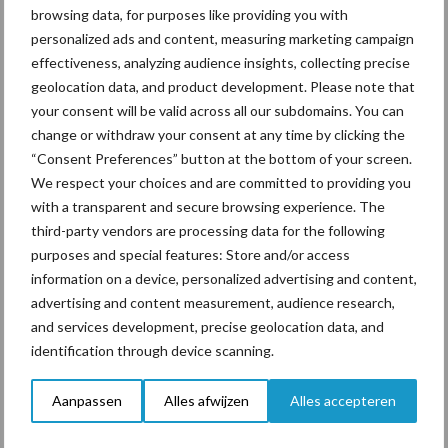
browsing data, for purposes like providing you with
Selenium onmisbaar voor de gezondheid van uw koeien
personalized ads and content, measuring marketing campaign
effectiveness, analyzing audience insights, collecting precise
Nitraat voor de snelste en beste stikstofbenutting
geolocation data, and product development. Please note that
your consent will be valid across all our subdomains. You can
Kwaliteitskorrel voor een evenwichtig strooibeeld
change or withdraw your consent at any time by clicking the
Aanbevolen voor jou!
P
“Consent Preferences” button at the bottom of your screen.
We respect your choices and are committed to providing you
S
with a transparent and secure browsing experience. The
Van onze partner Yara
third-party vendors are processing data for the following
Opbrengst mais wordt veel
purposes and special features: Store and/or access
eerder bepaald dan tot nu
information on a device, personalized advertising and content,
toe gedacht
advertising and content measurement, audience research,
and services development, precise geolocation data, and
identification through device scanning.
Van onze partner Yara
In 4 eenvoudige stappen de
grasgroei volgen op je
Aanpassen
Alles afwijzen
Alles accepteren
telefoon