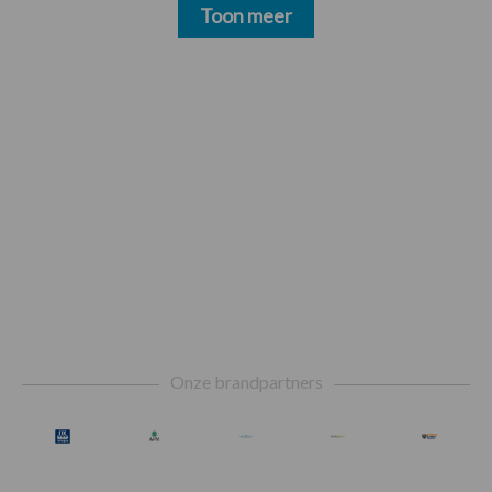
Toon meer
Footer
Onze brandpartners