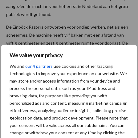
aangezien de machine voor het eerst in Nederland aan het grote
publiek wordt getoond.
De Einböck Razor is ontworpen voor ondiep werken, net als een
scheermes. De machine heeft vijf balken met een afstand van
vijftig centimeter en zestig centimeter ruimte voor doorlaat. De
zes meter brede machine is voorzien van veertig zware Hercules-
We value your privacy
veren en heeft daardoor een theoretische snijbreedte van
We and
our 4 partners
use cookies and other tracking
vijftien centimeter.
technologies to improve your experience on our website. We
Naast de vijfde rij tanden bevindt zich zowel links als rechts een
may store and/or access information from your device and
toestrijker. Voor de eerste rij messen zijn twee dieptewielen
process the personal data, such as your IP address and
browsing data, for purposes like providing you with
geplaatst en achter de vijfde rij messen bevinden zich nog eens
personalized ads and content, measuring marketing campaign
vier dieptewielen. Achter deze wielen zit een na-eg met drie rijen
effectiveness, analyzing audience insights, collecting precise
egtanden.
geolocation data, and product development. Please note that
your consent will be valid across all our subdomains. You can
change or withdraw your consent at any time by clicking the