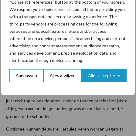
“Consent Preferences” button at the bottom of your screen.
We respect your choices and are committed to providing you
with a transparent and secure browsing experience. The
third-party vendors are processing data for the following
purposes and special features: Store and/or access
information on a device, personalized advertising and content,
advertising and content measurement, audience research,
and services development, precise geolocation data, and
identification through device scanning.
De werkdiepte-verstelling verloopt standaard hydraulisch via de
Aanpassen
Alles afwijzen
Alles accepteren
zes dieptewielen. Ook de egtanden zijn hydraulisch verstelbaar
tijdens het rijden via een dubbelwerkend ventiel. Op deze manier
kan er worden gekozen om de egtanden net iets meer slepend of
juist rechtop te positioneren, zodat de tanden precies het juiste
tikje geven aan het losgesneden gewas om het laatste beetje
grond eraf te schudden.
Optioneel kunnen de zware Hercules-veren worden uitgerust