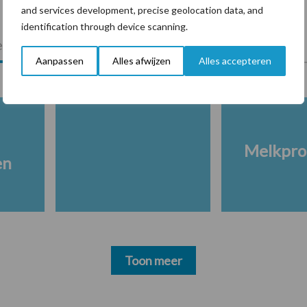
and services development, precise geolocation data, and
identification through device scanning.
lkveebedrijf
Veevoer
Wet en regelgeving
Aanpassen
Alles afwijzen
Alles accepteren
Melkpro
en
Toon meer