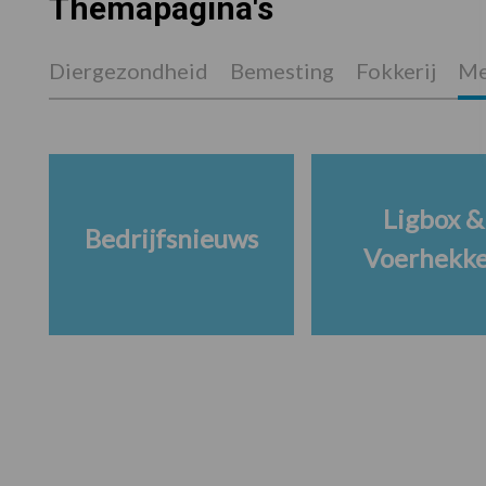
Themapagina's
Diergezondheid
Bemesting
Fokkerij
Me
Ligbox &
Bedrijfsnieuws
Voerhekk