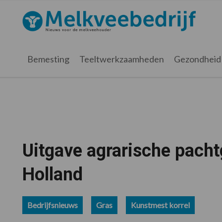
Spring
Door
Spring
Spring
naar
naar
naar
naar
Melkveebedrijf.nl
de
de
de
de
hoofdnavigatie
hoofd
eerste
voettekst
inhoud
sidebar
Bemesting
Teeltwerkzaamheden
Gezondheid
Uitgave agrarische pacht
Holland
Bedrijfsnieuws
Gras
Kunstmest korrel