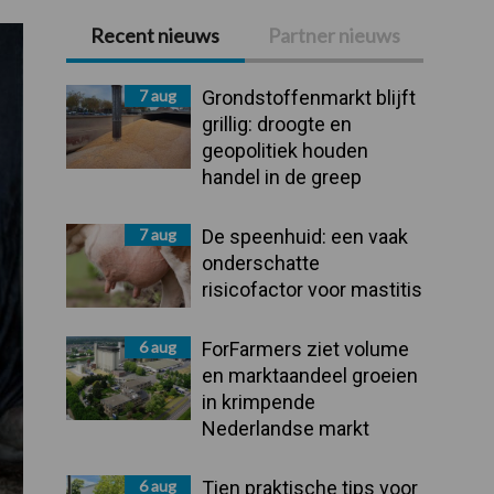
Recent nieuws
Partner nieuws
Primaire
Sidebar
7 aug
Grondstoffenmarkt blijft
grillig: droogte en
geopolitiek houden
handel in de greep
7 aug
De speenhuid: een vaak
onderschatte
risicofactor voor mastitis
6 aug
ForFarmers ziet volume
en marktaandeel groeien
in krimpende
Nederlandse markt
6 aug
Tien praktische tips voor