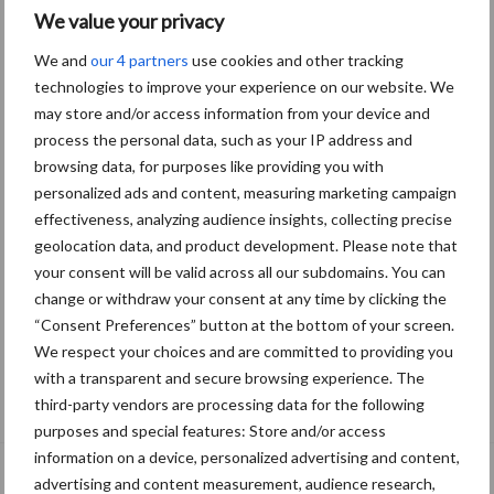
We value your privacy
We and
our 4 partners
use cookies and other tracking
technologies to improve your experience on our website. We
may store and/or access information from your device and
process the personal data, such as your IP address and
browsing data, for purposes like providing you with
personalized ads and content, measuring marketing campaign
effectiveness, analyzing audience insights, collecting precise
geolocation data, and product development. Please note that
your consent will be valid across all our subdomains. You can
change or withdraw your consent at any time by clicking the
“Consent Preferences” button at the bottom of your screen.
We respect your choices and are committed to providing you
with a transparent and secure browsing experience. The
De speenhuid: een vaak onderschatte
third-party vendors are processing data for the following
risicofactor voor mastitis
purposes and special features: Store and/or access
information on a device, personalized advertising and content,
advertising and content measurement, audience research,