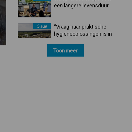
een langere levensduur
5 aug
“Vraag naar praktische
hygieneoplossingen is in
Polen groter dan ooit”
Toon meer