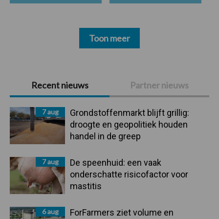
Toon meer
Primaire
Recent nieuws
Partner nieuws
Sidebar
7 aug
Grondstoffenmarkt blijft grillig:
droogte en geopolitiek houden
handel in de greep
7 aug
De speenhuid: een vaak
onderschatte risicofactor voor
mastitis
6 aug
ForFarmers ziet volume en