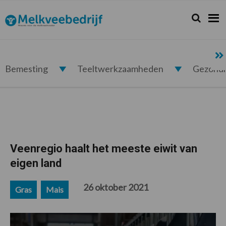
Spring
Door
Spring
Spring
naar
naar
naar
naar
Zoeken...
Zoek
Melkveebedrijf.nl
de
de
de
de
hoofdnavigatie
hoofd
eerste
voettekst
inhoud
sidebar
Bemesting
Teeltwerkzaamheden
Gezond
Veenregio haalt het meeste eiwit van
eigen land
26 oktober 2021
Gras
Mais