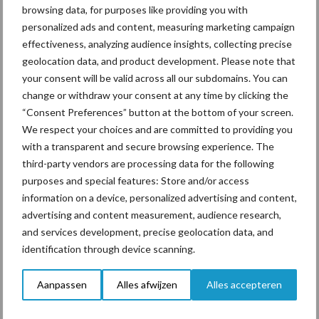
De berekeningen van het percentage eiwit van eigen land zijn
browsing data, for purposes like providing you with
gebaseerd op de dataset van het Bedrijveninformatienet die in
personalized ads and content, measuring marketing campaign
het LMM-project tot stand is gekomen. Eerder is verschenen het
effectiveness, analyzing audience insights, collecting precise
artikel in LMM e-nieuws ‘
Neerwaartse trend aandeel eiwit van
geolocation data, and product development. Please note that
eigen land gebroken
’ (november 2020).
your consent will be valid across all our subdomains. You can
change or withdraw your consent at any time by clicking the
Bron:
WUR
“Consent Preferences” button at the bottom of your screen.
We respect your choices and are committed to providing you
Aanbevolen voor jou!
with a transparent and secure browsing experience. The
third-party vendors are processing data for the following
Grondstoffenmarkt blijft
purposes and special features: Store and/or access
grillig: droogte en
information on a device, personalized advertising and content,
geopolitiek houden handel
advertising and content measurement, audience research,
in de greep
and services development, precise geolocation data, and
identification through device scanning.
De speenhuid: een vaak
Aanpassen
Alles afwijzen
Alles accepteren
onderschatte risicofactor
voor mastitis