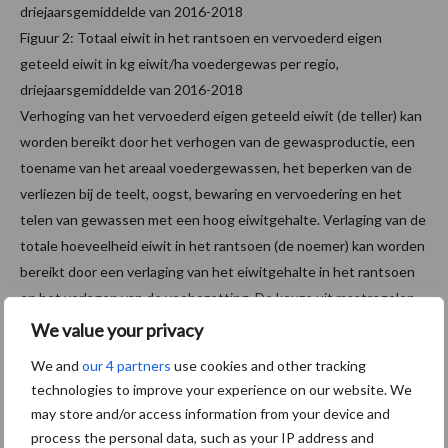
Figuur 2: Totaal eiwit in het rantsoen en vervoederd eigen
geteeld eiwit in kg eiwit/ha voedergewas per regio,
driejaarsgemiddelde van 2016-2018
Verhoging van het vervoederd eigen geteeld eiwit (de teller) kan
worden bereikt door het verhogen van de gewasproductie, een
toename van het areaal voedergewassen, het beperken van de
verliezen bij de teelt, oogst, bewaring en vervoedering en het
telen van gewassen met een hoog eiwitgehalte. Verlaging van de
totale hoeveelheid eiwit in het rantsoen (de noemer) kan worden
bereikt door een verlaging van het eiwitgehalte in het rantsoen
en het verlagen van de veebezetting. De keuze uit maatregelen
voor verhoging van het percentage eiwit van eigen land zal voor
We value your privacy
ieder bedrijf verschillend zijn.
We and
our 4 partners
use cookies and other tracking
technologies to improve your experience on our website. We
Berekeningen
may store and/or access information from your device and
process the personal data, such as your IP address and