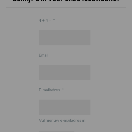
4 + 4 =
*
Email
E-mailadres
*
Vul hier uw e-mailadres in