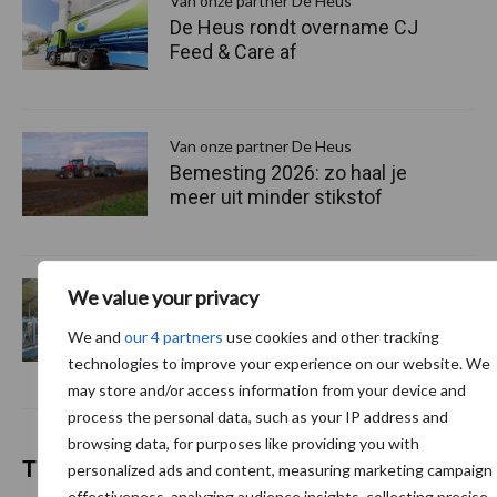
Van onze partner De Heus
De Heus rondt overname CJ
Feed & Care af
Van onze partner De Heus
Bemesting 2026: zo haal je
meer uit minder stikstof
Van onze partner De Heus
We value your privacy
Stefan Galesloot investeert
We and
our 4 partners
use cookies and other tracking
in stal en voer voor rust op
technologies to improve your experience on our website. We
het erf
may store and/or access information from your device and
process the personal data, such as your IP address and
browsing data, for purposes like providing you with
Themapagina's
personalized ads and content, measuring marketing campaign
effectiveness, analyzing audience insights, collecting precise