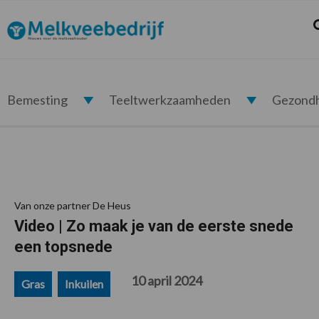
Spring
Door
Spring
Spring
naar
naar
naar
naar
Z
Melkveebedrijf.nl
de
de
de
de
hoofdnavigatie
hoofd
eerste
voettekst
inhoud
sidebar
Bemesting
Teeltwerkzaamheden
Gezond
Van onze partner De Heus
Video | Zo maak je van de eerste snede
een topsnede
10 april 2024
Gras
Inkuilen