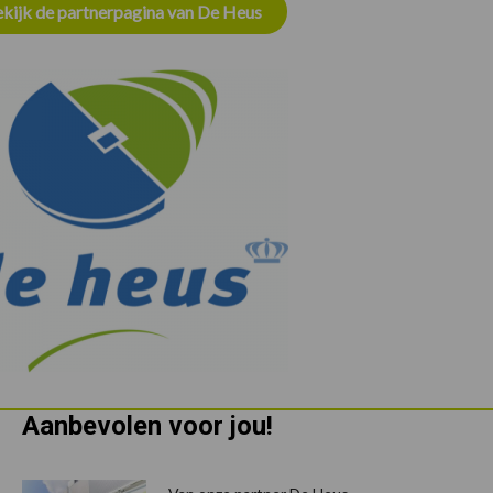
kijk de partnerpagina van De Heus
Aanbevolen voor jou!
P
S