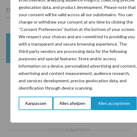
geolocation data, and product development. Please note that
Diergezondheid
Bemesting
Fokkerij
Melkv
your consent will be valid across all our subdomains. You can
change or withdraw your consent at any time by clicking the
“Consent Preferences” button at the bottom of your screen.
We respect your choices and are committed to providing you
with a transparent and secure browsing experience. The
Beregening
Bijproducten
third-party vendors are processing data for the following
purposes and special features: Store and/or access
information on a device, personalized advertising and content,
advertising and content measurement, audience research,
and services development, precise geolocation data, and
Toon meer
identification through device scanning.
Aanpassen
Alles afwijzen
Alles accepteren
Footer
Onze brandpartners