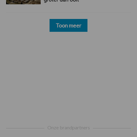
Toon meer
Footer
Onze brandpartners