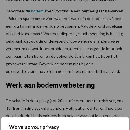
Beoordeel de
bodem
goed voordat je een perceel gaat bewerken.
“Pak een spade om te zien waar het water in de bodem zit. Neem
een kluit in je handen en knijp het samen. Valt de grond uit elkaar
of is het kneedbaar? Voor een diepere grondbewerking is het erg
belangrijk dat ook de ondergrond droog genoeg is, anders ga je
versmeren en wordt het probleem alleen maar erger. Je kunt ook
een paar gaten boren en de volgende dag kijken hoe hoog het
grondwater staat. Bewerk de bodem niet bij een
grondwaterstand hoger dan 60 centimeter onder het maaiveld.”
Werk aan bodemverbetering
De schade in de toplaag (tot 20 centimeter) herstelt zich volgens
Ter Berg in drie tot vijf maanden. Het gaat er echter om hoe diep
de schade zit. Het is volgens hem ook de vraag of je op een zwaar
getroffen perceel überhaupt een mooi zaaibed kan krijgen. De
We value your privacy