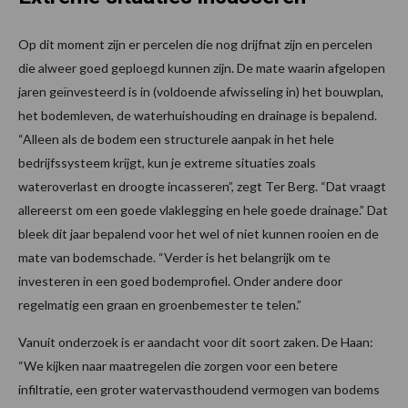
Op dit moment zijn er percelen die nog drijfnat zijn en percelen
die alweer goed geploegd kunnen zijn. De mate waarin afgelopen
jaren geïnvesteerd is in (voldoende afwisseling in) het bouwplan,
het bodemleven, de waterhuishouding en drainage is bepalend.
“Alleen als de bodem een structurele aanpak in het hele
bedrijfssysteem krijgt, kun je extreme situaties zoals
wateroverlast en droogte incasseren”, zegt Ter Berg. “Dat vraagt
allereerst om een goede vlaklegging en hele goede drainage.” Dat
bleek dit jaar bepalend voor het wel of niet kunnen rooien en de
mate van bodemschade. “Verder is het belangrijk om te
investeren in een goed bodemprofiel. Onder andere door
regelmatig een graan en groenbemester te telen.”
Vanuit onderzoek is er aandacht voor dit soort zaken. De Haan:
“We kijken naar maatregelen die zorgen voor een betere
infiltratie, een groter watervasthoudend vermogen van bodems