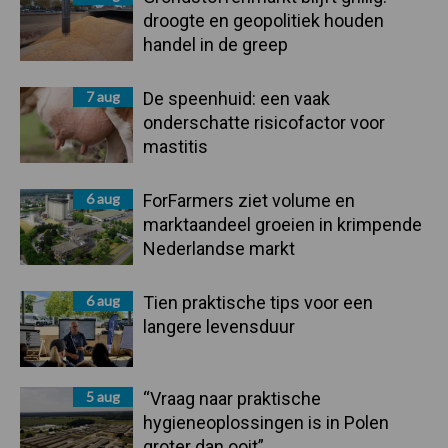
droogte en geopolitiek houden
handel in de greep
7 aug
De speenhuid: een vaak
onderschatte risicofactor voor
mastitis
6 aug
ForFarmers ziet volume en
marktaandeel groeien in krimpende
Nederlandse markt
6 aug
Tien praktische tips voor een
langere levensduur
5 aug
“Vraag naar praktische
hygieneoplossingen is in Polen
groter dan ooit”