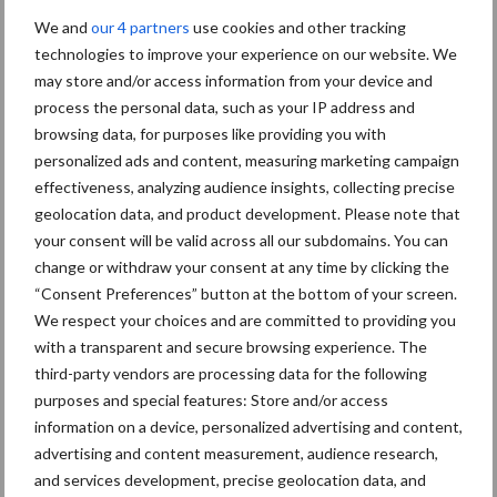
Haan beaamt dat: “Als percelen slecht uit dit najaar komen, werk
We and
our 4 partners
use cookies and other tracking
dan echt aan bodemverbetering door de teelt van een diep en
technologies to improve your experience on our website. We
intensief wortelend rustgewas, zoals graan. Dit in combinatie met
may store and/or access information from your device and
een groenbemester die zorgt voor een goede beworteling.”
process the personal data, such as your IP address and
browsing data, for purposes like providing you with
Een diepwortelend gewas zorgt ervoor dat de bodem helemaal is
personalized ads and content, measuring marketing campaign
drooggetrokken. Heb je verzopen plekken op een
effectiveness, analyzing audience insights, collecting precise
wintertarweperceel? Overweeg dan op die plekken zomertarwe
geolocation data, and product development. Please note that
te zaaien of wintertarwe zonder deze te oogsten. De grond trekt
your consent will be valid across all our subdomains. You can
dan mooi droog en zal met een droge zomer grotendeels
change or withdraw your consent at any time by clicking the
herstellen. Ter Berg tot slot: “Zorg voor goede omstandigheden
“Consent Preferences” button at the bottom of your screen.
voor alle bewerkingen en houd goed rekening met hygiëne. Hoe
We respect your choices and are committed to providing you
moeilijk het ook is, houd geduld.”
with a transparent and secure browsing experience. The
third-party vendors are processing data for the following
Emissie beperken
purposes and special features: Store and/or access
information on a device, personalized advertising and content,
Perceelafspoeling is een belangrijke emissieroute. Het gaat dan
advertising and content measurement, audience research,
met name om resten gewasbeschermingsmiddelen die aan
and services development, precise geolocation data, and