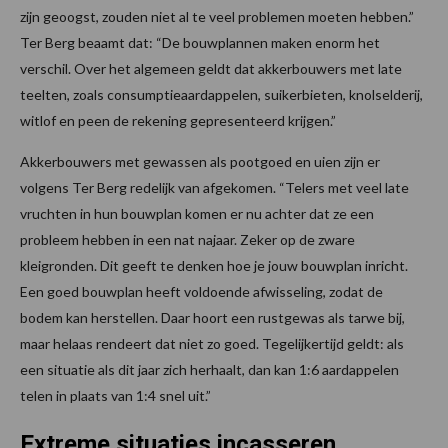
zijn geoogst, zouden niet al te veel problemen moeten hebben.”
Ter Berg beaamt dat: “De bouwplannen maken enorm het
verschil. Over het algemeen geldt dat akkerbouwers met late
teelten, zoals consumptieaardappelen, suikerbieten, knolselderij,
witlof en peen de rekening gepresenteerd krijgen.”
Akkerbouwers met gewassen als pootgoed en uien zijn er
volgens Ter Berg redelijk van afgekomen. “Telers met veel late
vruchten in hun bouwplan komen er nu achter dat ze een
probleem hebben in een nat najaar. Zeker op de zware
kleigronden. Dit geeft te denken hoe je jouw bouwplan inricht.
Een goed bouwplan heeft voldoende afwisseling, zodat de
bodem kan herstellen. Daar hoort een rustgewas als tarwe bij,
maar helaas rendeert dat niet zo goed. Tegelijkertijd geldt: als
een situatie als dit jaar zich herhaalt, dan kan 1:6 aardappelen
telen in plaats van 1:4 snel uit.”
Extreme situaties incasseren