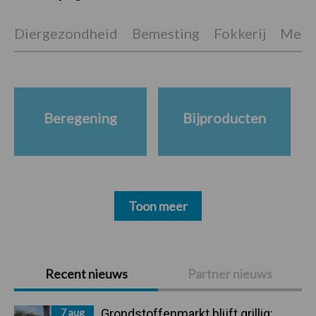
Diergezondheid
Bemesting
Fokkerij
Melkv
Beregening
Bijproducten
Toon meer
Primaire
Recent nieuws
Partner nieuws
Sidebar
7 aug
Grondstoffenmarkt blijft grillig: