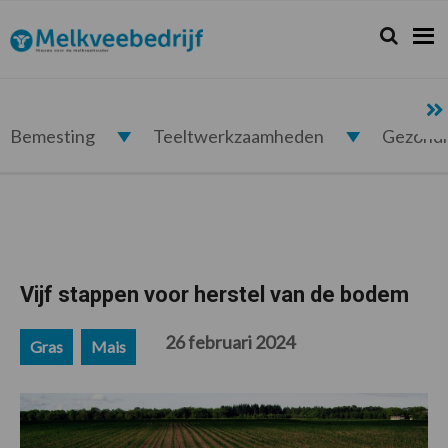
Spring
Door
Spring
Spring
naar
naar
naar
naar
Zoeken...
Zoek
Melkveebedrijf.nl
de
de
de
de
hoofdnavigatie
hoofd
eerste
voettekst
inhoud
sidebar
Bemesting
Teeltwerkzaamheden
Gezond
Vijf stappen voor herstel van de bodem
26 februari 2024
Gras
Mais