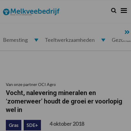
Spring
Door
Spring
Spring
naar
naar
naar
naar
Zoeken...
Zoek
Melkveebedrijf.nl
de
de
de
de
hoofdnavigatie
hoofd
eerste
voettekst
inhoud
sidebar
Bemesting
Teeltwerkzaamheden
Gezond
Van onze partner OCI Agro
Vocht, nalevering mineralen en
‘zomerweer’ houdt de groei er voorlopig
wel in
4 oktober 2018
Gras
SDE+