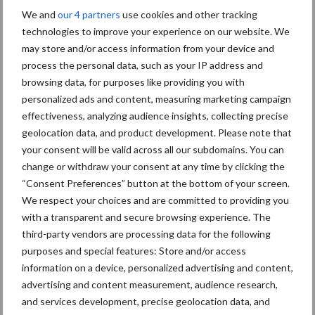
Weet u al wat u komend
We and
our 4 partners
use cookies and other tracking
seizoen gaat strooien?
technologies to improve your experience on our website. We
may store and/or access information from your device and
process the personal data, such as your IP address and
Van onze partner OCI Agro
browsing data, for purposes like providing you with
Nu al nadenken over
personalized ads and content, measuring marketing campaign
meststofkeuze volgend
effectiveness, analyzing audience insights, collecting precise
seizoen!
geolocation data, and product development. Please note that
your consent will be valid across all our subdomains. You can
change or withdraw your consent at any time by clicking the
Van onze partner OCI Agro
“Consent Preferences” button at the bottom of your screen.
Weersvooruitzichten sturen
We respect your choices and are committed to providing you
aan op winterklaar maken
with a transparent and secure browsing experience. The
graspercelen
third-party vendors are processing data for the following
purposes and special features: Store and/or access
information on a device, personalized advertising and content,
Themapagina's
advertising and content measurement, audience research,
and services development, precise geolocation data, and