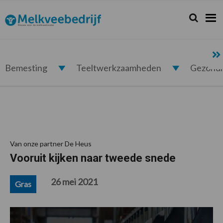
Spring
Door
Spring
Spring
naar
naar
naar
naar
Zoeken...
Zoek
Melkveebedrijf.nl
de
de
de
de
hoofdnavigatie
hoofd
eerste
voettekst
inhoud
sidebar
Bemesting
Teeltwerkzaamheden
Gezond
Van onze partner De Heus
Vooruit kijken naar tweede snede
26 mei 2021
Gras