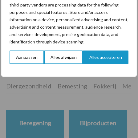
third-party vendors are processing data for the following
purposes and special features: Store and/or access
Van onze partner De Heus
information on a device, personalized advertising and content,
Stefan Galesloot investeert
advertising and content measurement, audience research,
in stal en voer voor rust op
and services development, precise geolocation data, and
het erf
identification through device scanning.
Aanpassen
Alles afwijzen
Alles accepteren
Themapagina's
Diergezondheid
Bemesting
Fokkerij
Melkv
Beregening
Bijproducten