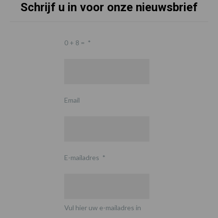
Schrijf u in voor onze nieuwsbrief
0 + 8 =
*
Email
E-mailadres
*
Vul hier uw e-mailadres in