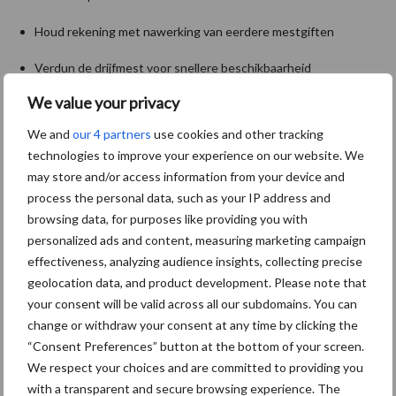
Houd rekening met nawerking van eerdere mestgiften
Verdun de drijfmest voor snellere beschikbaarheid
We value your privacy
Meer advies nodig? Neem contact op met één van onze rundvee-
of ruwvoerspecialisten.
We and
our 4 partners
use cookies and other tracking
technologies to improve your experience on our website. We
Aanbevolen voor jou!
P
may store and/or access information from your device and
process the personal data, such as your IP address and
S
browsing data, for purposes like providing you with
Van onze partner De Heus
De Heus rondt overname CJ
personalized ads and content, measuring marketing campaign
Feed & Care af
effectiveness, analyzing audience insights, collecting precise
geolocation data, and product development. Please note that
your consent will be valid across all our subdomains. You can
change or withdraw your consent at any time by clicking the
Van onze partner De Heus
“Consent Preferences” button at the bottom of your screen.
Bemesting 2026: zo haal je
We respect your choices and are committed to providing you
meer uit minder stikstof
with a transparent and secure browsing experience. The