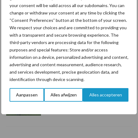
Van onze partner Barenbrug
your consent will be valid across all our subdomains. You can
Melkveehouder Prinsze
change or withdraw your consent at any time by clicking the
melkt makkelijk en
“Consent Preferences” button at the bottom of your screen.
probleemloos dankzij
We respect your choices and are committed to providing you
Bonsilage Fit
with a transparent and secure browsing experience. The
third-party vendors are processing data for the following
purposes and special features: Store and/or access
Van onze partner Barenbrug
information on a device, personalized advertising and content,
Haal meer uit je ruwvoer
advertising and content measurement, audience research,
door inzicht in het
and services development, precise geolocation data, and
conserveringsproces
identification through device scanning.
Aanpassen
Alles afwijzen
Alles accepteren
Van onze partner Barenbrug
Kies het inkuilmiddel dat
past bij je gras