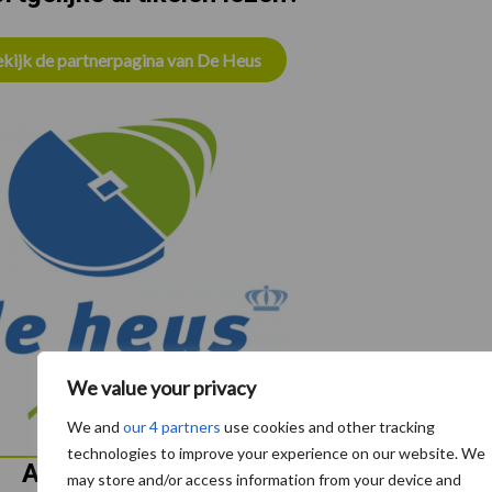
kijk de partnerpagina van De Heus
We value your privacy
We and
our 4 partners
use cookies and other tracking
technologies to improve your experience on our website. We
Aanbevolen voor jou!
P
may store and/or access information from your device and