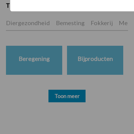
Themapagina's
Diergezondheid
Bemesting
Fokkerij
Melkv
Beregening
Bijproducten
Toon meer
Footer