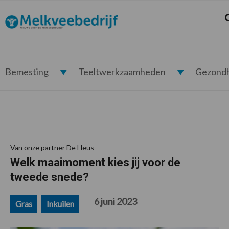
Spring
Door
Spring
Spring
naar
naar
naar
naar
Z
Melkveebedrijf.nl
de
de
de
de
hoofdnavigatie
hoofd
eerste
voettekst
inhoud
sidebar
Bemesting
Teeltwerkzaamheden
Gezond
Van onze partner De Heus
Welk maaimoment kies jij voor de
tweede snede?
6 juni 2023
Gras
Inkuilen