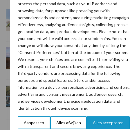
process the personal data, such as your IP address and
S
browsing data, for purposes like providing you with
Van onze partner De Heus
personalized ads and content, measuring marketing campaign
De Heus rondt overname CJ
effectiveness, analyzing audience insights, collecting precise
Feed & Care af
geolocation data, and product development. Please note that
your consent will be valid across all our subdomains. You can
change or withdraw your consent at any time by clicking the
Van onze partner De Heus
“Consent Preferences” button at the bottom of your screen.
Bemesting 2026: zo haal je
We respect your choices and are committed to providing you
meer uit minder stikstof
with a transparent and secure browsing experience. The
third-party vendors are processing data for the following
purposes and special features: Store and/or access
information on a device, personalized advertising and content,
Van onze partner De Heus
advertising and content measurement, audience research,
Stefan Galesloot investeert
and services development, precise geolocation data, and
in stal en voer voor rust op
identification through device scanning.
het erf
Aanpassen
Alles afwijzen
Alles accepteren