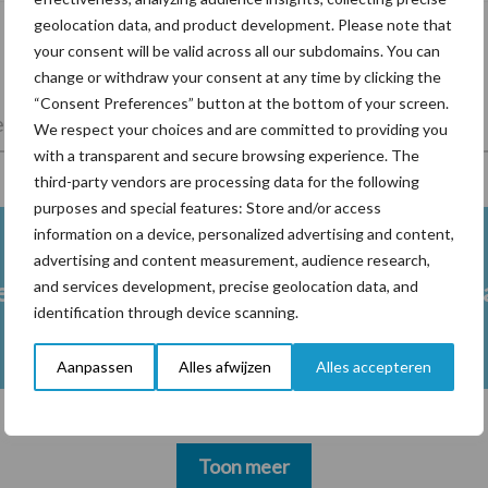
geolocation data, and product development. Please note that
your consent will be valid across all our subdomains. You can
change or withdraw your consent at any time by clicking the
“Consent Preferences” button at the bottom of your screen.
lkveebedrijf
Veevoer
Wet en regelgeving
We respect your choices and are committed to providing you
with a transparent and secure browsing experience. The
third-party vendors are processing data for the following
purposes and special features: Store and/or access
information on a device, personalized advertising and content,
advertising and content measurement, audience research,
en
Drinkwater melkvee
Grasl
and services development, precise geolocation data, and
identification through device scanning.
Aanpassen
Alles afwijzen
Alles accepteren
Toon meer