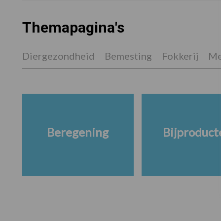
Themapagina's
Diergezondheid
Bemesting
Fokkerij
Me
Beregening
Bijproduct