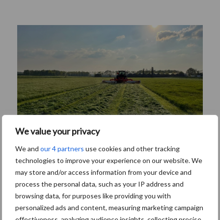
We value your privacy
We and
our 4 partners
use cookies and other tracking
technologies to improve your experience on our website. We
may store and/or access information from your device and
process the personal data, such as your IP address and
Van onze partner Corteva
browsing data, for purposes like providing you with
Inkuilen van eerste grassnede voorlopig
personalized ads and content, measuring marketing campaign
flinke uitdaging
effectiveness, analyzing audience insights, collecting precise