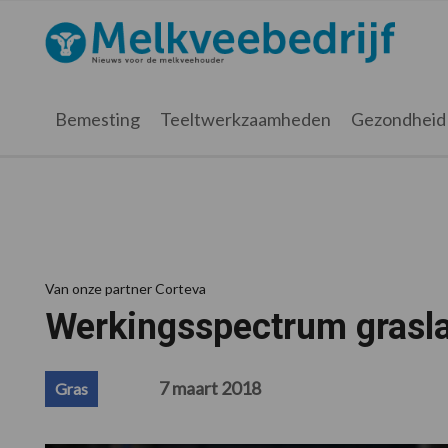
Spring
Door
Spring
Spring
naar
naar
naar
naar
Melkveebedrijf.nl
de
de
de
de
hoofdnavigatie
hoofd
eerste
voettekst
inhoud
sidebar
Bemesting
Teeltwerkzaamheden
Gezondheid
Van onze partner Corteva
Werkingsspectrum grasl
7 maart 2018
Gras