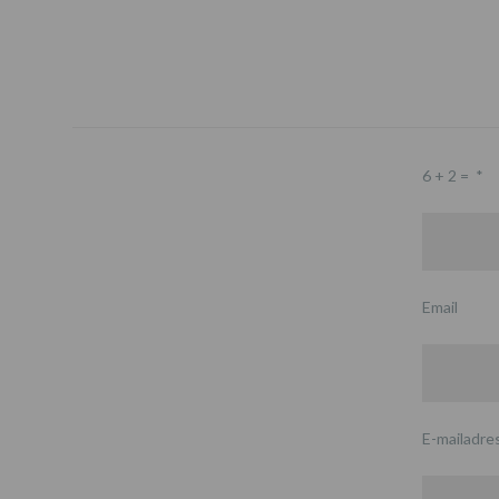
6 + 2 =
*
Email
E-mailadre