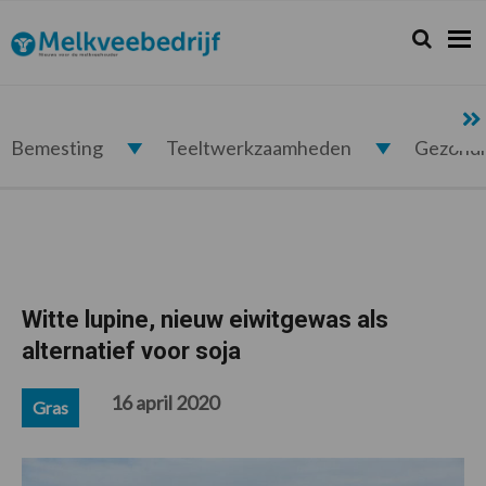
Spring
Door
Spring
Spring
naar
naar
naar
naar
Zoeken...
Zoek
Melkveebedrijf.nl
de
de
de
de
hoofdnavigatie
hoofd
eerste
voettekst
inhoud
sidebar
Bemesting
Teeltwerkzaamheden
Gezond
Witte lupine, nieuw eiwitgewas als
alternatief voor soja
16 april 2020
Gras