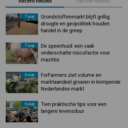
Recent nieuws
Partner nieuws
Sidebar
7 aug
Grondstoffenmarkt blijft grillig:
droogte en geopolitiek houden
handel in de greep
7 aug
De speenhuid: een vaak
onderschatte risicofactor voor
mastitis
6 aug
ForFarmers ziet volume en
marktaandeel groeien in krimpende
Nederlandse markt
6 aug
Tien praktische tips voor een
langere levensduur