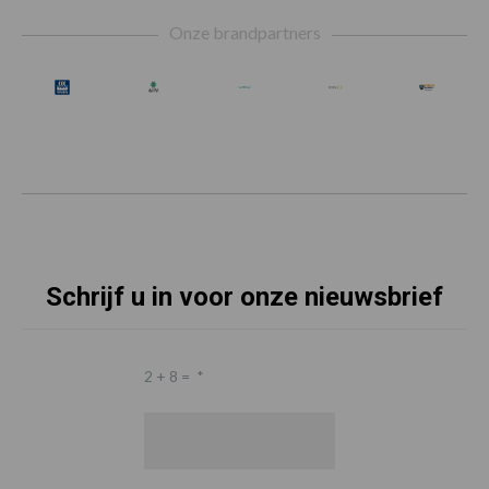
Footer
Onze brandpartners
Schrijf u in voor onze nieuwsbrief
2 + 8 =
*