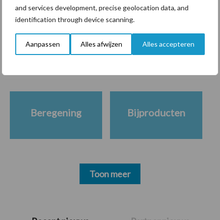
and services development, precise geolocation data, and
identification through device scanning.
Themapagina's
Aanpassen
Alles afwijzen
Alles accepteren
Diergezondheid
Bemesting
Fokkerij
Melkv
Beregening
Bijproducten
Toon meer
Primaire