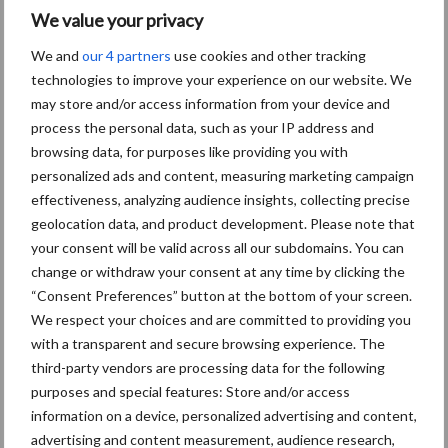
Aanbevolen voor jou!
We value your privacy
We and
our 4 partners
use cookies and other tracking
Grondstoffenmarkt blijft
technologies to improve your experience on our website. We
grillig: droogte en
may store and/or access information from your device and
geopolitiek houden handel
process the personal data, such as your IP address and
in de greep
browsing data, for purposes like providing you with
personalized ads and content, measuring marketing campaign
effectiveness, analyzing audience insights, collecting precise
De speenhuid: een vaak
geolocation data, and product development. Please note that
onderschatte risicofactor
your consent will be valid across all our subdomains. You can
voor mastitis
change or withdraw your consent at any time by clicking the
“Consent Preferences” button at the bottom of your screen.
We respect your choices and are committed to providing you
ForFarmers ziet volume en
with a transparent and secure browsing experience. The
marktaandeel groeien in
third-party vendors are processing data for the following
krimpende Nederlandse
purposes and special features: Store and/or access
markt
information on a device, personalized advertising and content,
advertising and content measurement, audience research,