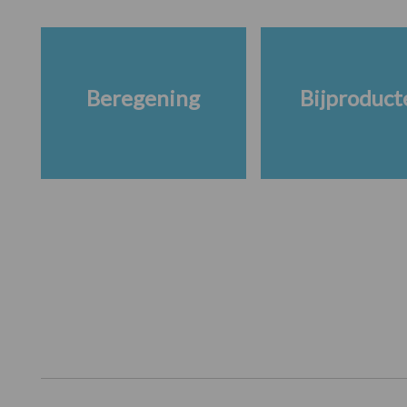
Beregening
Bijproduct
Footer