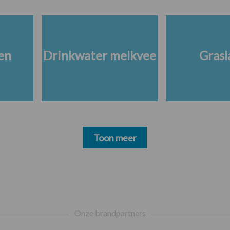
en
Drinkwater melkvee
Grasl
Toon meer
Onze brandpartners