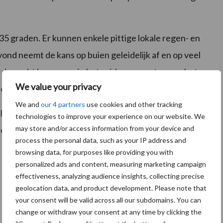
5 graden. Er kunnen enkele pittige lokale regen- en
nd neemt de kans op buien geleidelijk af en op veel
 de nacht kunnen er in het zuiden en oosten van het
We value your privacy
 ontstaan.
We and
our 4 partners
use cookies and other tracking
le buien verwacht, maar de hittegolf duurt voort met
technologies to improve your experience on our website. We
may store and/or access information from your device and
weekend geleidelijk af gaat koelen, met kans op zon,
process the personal data, such as your IP address and
browsing data, for purposes like providing you with
personalized ads and content, measuring marketing campaign
effectiveness, analyzing audience insights, collecting precise
geolocation data, and product development. Please note that
your consent will be valid across all our subdomains. You can
change or withdraw your consent at any time by clicking the