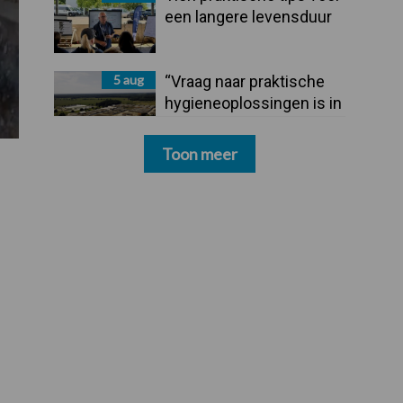
een langere levensduur
5 aug
“Vraag naar praktische
hygieneoplossingen is in
Polen groter dan ooit”
Toon meer