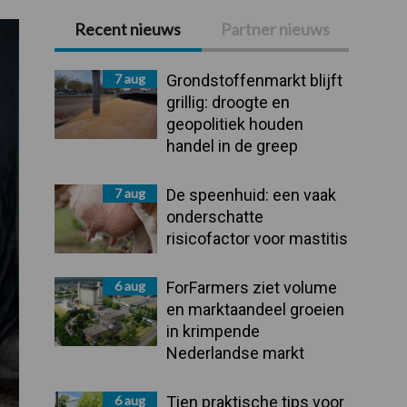
Recent nieuws
Partner nieuws
Primaire
Sidebar
7 aug
Grondstoffenmarkt blijft
grillig: droogte en
geopolitiek houden
handel in de greep
7 aug
De speenhuid: een vaak
onderschatte
risicofactor voor mastitis
6 aug
ForFarmers ziet volume
en marktaandeel groeien
in krimpende
Nederlandse markt
6 aug
Tien praktische tips voor