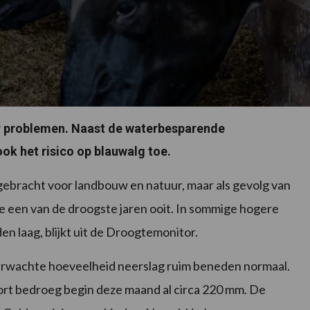
r problemen. Naast de waterbesparende
k het risico op blauwalg toe.
g gebracht voor landbouw en natuur, maar als gevolg van
toe een van de droogste jaren ooit. In sommige hogere
n laag, blijkt uit de Droogtemonitor.
verwachte hoeveelheid neerslag ruim beneden normaal.
ort bedroeg begin deze maand al circa 220 mm. De