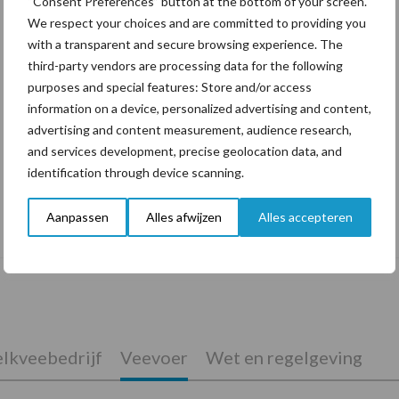
“Consent Preferences” button at the bottom of your screen.
We respect your choices and are committed to providing you
with a transparent and secure browsing experience. The
third-party vendors are processing data for the following
purposes and special features: Store and/or access
information on a device, personalized advertising and content,
advertising and content measurement, audience research,
and services development, precise geolocation data, and
identification through device scanning.
De speenhuid: een vaak onderschatte
Aanpassen
Alles afwijzen
Alles accepteren
risicofactor voor mastitis
lkveebedrijf
Veevoer
Wet en regelgeving