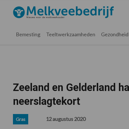
Spring
Door
Spring
Spring
naar
naar
naar
naar
Melkveebedrijf.nl
de
de
de
de
hoofdnavigatie
hoofd
eerste
voettekst
inhoud
sidebar
Bemesting
Teeltwerkzaamheden
Gezondheid
Zeeland en Gelderland ha
neerslagtekort
12 augustus 2020
Gras