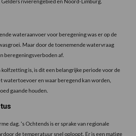
et Gelders rivierengebied en Noord-Limburg.
oende wateraanvoer voor beregening was er op de
ewasgroei. Maar door de toenemende watervraag
n beregeningsverboden af.
kolfzetting is, is dit een belangrijke periode voor de
n met watertoevoer en waar beregend kan worden,
goed gaande houden.
tus
e dag. ’s Ochtends is er sprake van regionale
rdoor de temperatuur snel oploopt. Er is een matige