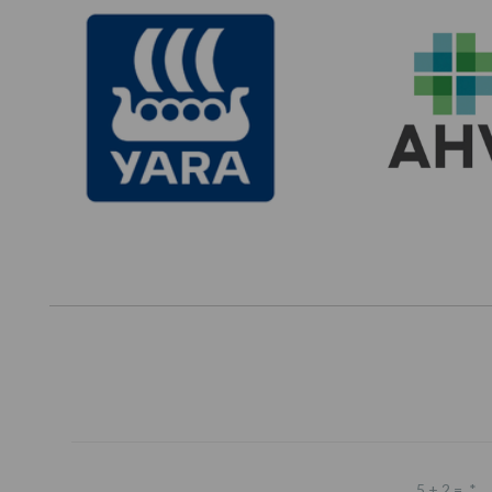
5 + 2 =
*