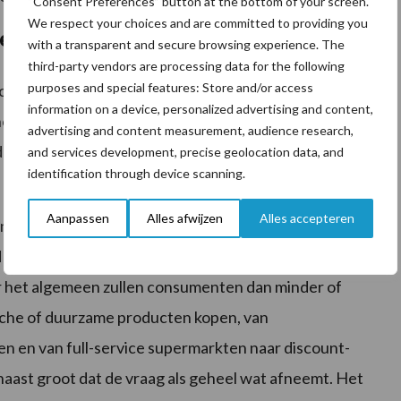
“Consent Preferences” button at the bottom of your screen.
We respect your choices and are committed to providing you
re kosten en kleinere buffer
with a transparent and secure browsing experience. The
third-party vendors are processing data for the following
purposes and special features: Store and/or access
nt meer voor voedsel ten opzichte van vorig jaar,
information on a device, personalized advertising and content,
genomen. Hoewel overheidshulp wel wat verlichting
advertising and content measurement, audience research,
re belangrijke afzetlanden veel meer op de prijs
and services development, precise geolocation data, and
identification through device scanning.
Aanpassen
Alles afwijzen
Alles accepteren
 nog gestut omdat sommige consumenten in staat
 jaar is deze buffer kleiner en worden de bestedingen
er het algemeen zullen consumenten dan minder of
ische of duurzame producten kopen, van
en en van full-service supermarkten naar discount-
aast groot dat de vraag als geheel wat afneemt. Het