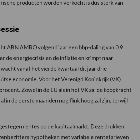
arische producten worden verkocht is dus sterk van
cessie
cht ABN AMRO volgend jaar een bbp-daling van 0,9
r de energiecrisis en de inflatie en krimpt naar
cht vanaf het vierde kwartaal dit jaar drie
itse economie. Voor het Verenigd Koninkrijk (VK)
ocent. Zowel in de EU als in het VK zal de koopkracht
al in de eerste maanden nog flink hoog zal zijn, terwijl
gestegen rentes op de kapitaalmarkt. Deze drukken
uizenbezitters hypotheken met variabele rentetarieven