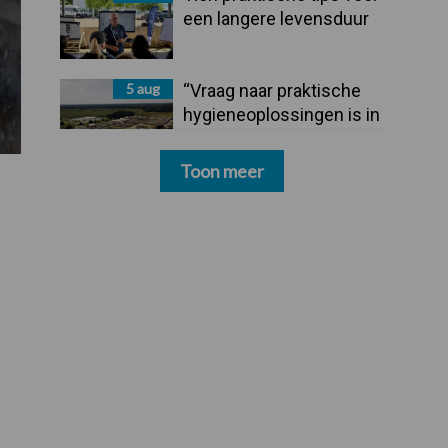
een langere levensduur
5 aug
“Vraag naar praktische
hygieneoplossingen is in
Polen groter dan ooit”
Toon meer