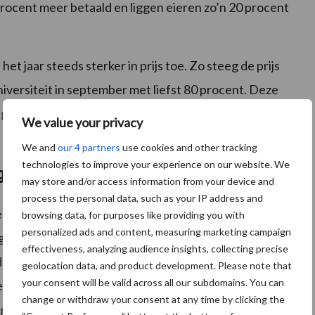
rocent meer betaald en liggen eieren zo’n 20 procent
t jaar steeds sterker in prijs toe. Zo steeg de prijs
versiteit in september met liefst 80 procent. Deze
n goed, maar zorgen in sommige gevallen ook voor een
We value your privacy
We and
our 4 partners
use cookies and other tracking
technologies to improve your experience on our website. We
glasgroenteteelt
may store and/or access information from your device and
process the personal data, such as your IP address and
 sector dalen dit jaar naar verwachting met twee
browsing data, for purposes like providing you with
personalized ads and content, measuring marketing campaign
g zijn de lagere productievolumes in de sierteeltsector
effectiveness, analyzing audience insights, collecting precise
drijven in deze twee subsectoren is genoodzaakt om de
geolocation data, and product development. Please note that
your consent will be valid across all our subdomains. You can
re energieprijzen. Kassen worden minder verlicht of
change or withdraw your consent at any time by clicking the
 gestopt.