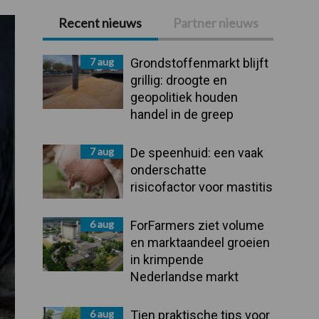
Recent nieuws
Partner nieuws
Primaire
Sidebar
7 aug
Grondstoffenmarkt blijft
grillig: droogte en
geopolitiek houden
handel in de greep
7 aug
De speenhuid: een vaak
onderschatte
risicofactor voor mastitis
6 aug
ForFarmers ziet volume
en marktaandeel groeien
in krimpende
Nederlandse markt
6 aug
Tien praktische tips voor