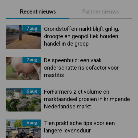
Primaire
Recent nieuws
Partner nieuws
Sidebar
7 aug
Grondstoffenmarkt blijft grillig:
droogte en geopolitiek houden
handel in de greep
7 aug
De speenhuid: een vaak
onderschatte risicofactor voor
mastitis
6 aug
ForFarmers ziet volume en
marktaandeel groeien in krimpende
Nederlandse markt
6 aug
Tien praktische tips voor een
langere levensduur