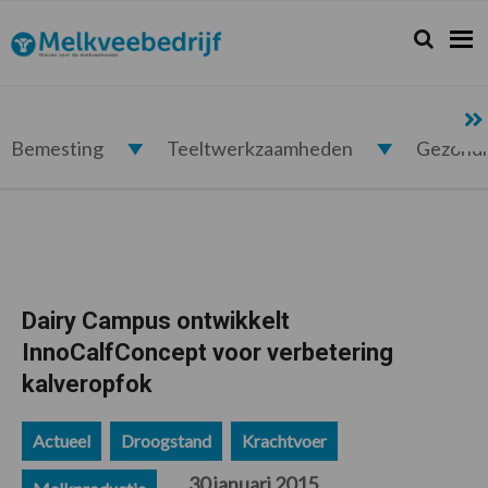
Spring
Door
Spring
Spring
naar
naar
naar
naar
Zoeken...
Zoek
Melkveebedrijf.nl
de
de
de
de
hoofdnavigatie
hoofd
eerste
voettekst
inhoud
sidebar
Bemesting
Teeltwerkzaamheden
Gezond
Dairy Campus ontwikkelt
InnoCalfConcept voor verbetering
kalveropfok
Actueel
Droogstand
Krachtvoer
30 januari 2015