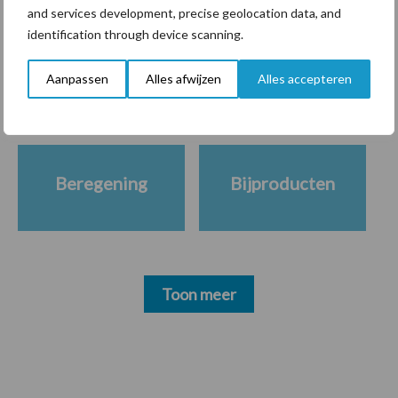
and services development, precise geolocation data, and
Themapagina's
identification through device scanning.
Diergezondheid
Bemesting
Fokkerij
Melkv
Aanpassen
Alles afwijzen
Alles accepteren
Beregening
Bijproducten
Toon meer