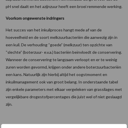
pH snel daalt en het azijnzuur heeft een broei remmende werking.
Voorkom ongewenste indringers
Het succes van het inkuilproces hangt mede af van de
hoeveelheid en de soort melkzuurbacteriën die aanwezig zijn in
een kuil. De verhouding “goede” (melkzuur) ten opzichte van
“slechte” (boterzuur- e.v.a.) bacteriën beïnvloedt de conservering.
Wanneer de conservering te langzaam verloopt en er te weinig
zuren worden gevormd, krijgen onder andere boterzuurbacteriën
een kans. Natuurlijk zijn hierbij altijd het oogstmoment en
inkuilmanagement ook van groot belang. In onderstaande tabel
zijn enkele parameters met elkaar vergeleken van grassilages met
vergelijkbare drogestofpercentages die juist wel of niet geslaagd
zijn.
Aanbevolen voor jou!