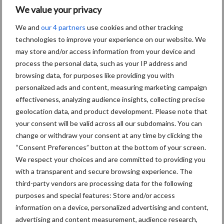
P
We value your privacy
S
We and
our 4 partners
use cookies and other tracking
Van onze partner Heemskerk
technologies to improve your experience on our website. We
DS opname uit ruwvoer
may store and/or access information from your device and
omhoog
process the personal data, such as your IP address and
browsing data, for purposes like providing you with
personalized ads and content, measuring marketing campaign
Van onze partner Heemskerk
effectiveness, analyzing audience insights, collecting precise
Waardevolle informatie zit
geolocation data, and product development. Please note that
van binnen!
your consent will be valid across all our subdomains. You can
change or withdraw your consent at any time by clicking the
“Consent Preferences” button at the bottom of your screen.
We respect your choices and are committed to providing you
Van onze partner Heemskerk
with a transparent and secure browsing experience. The
Hamletdochters imponeren
third-party vendors are processing data for the following
purposes and special features: Store and/or access
information on a device, personalized advertising and content,
advertising and content measurement, audience research,