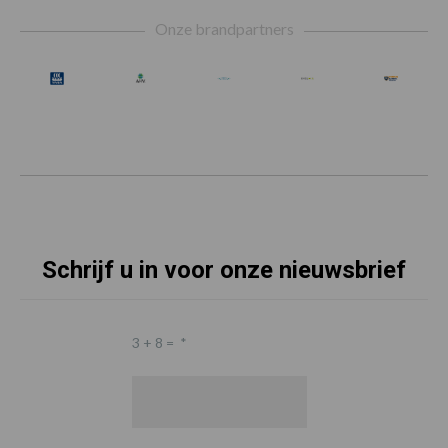
Footer
Onze brandpartners
Schrijf u in voor onze nieuwsbrief
3 + 8 =
*