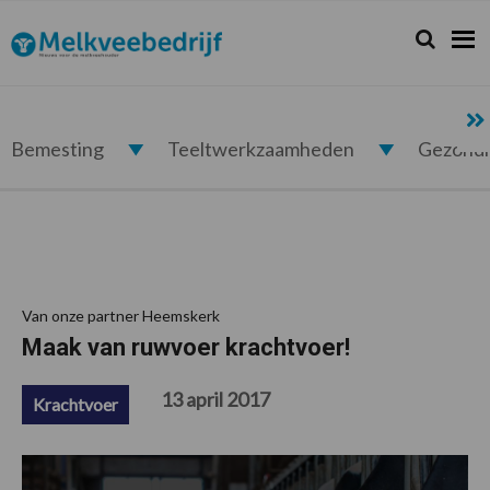
Spring
Door
Spring
Spring
naar
naar
naar
naar
Zoeken...
Zoek
Melkveebedrijf.nl
de
de
de
de
hoofdnavigatie
hoofd
eerste
voettekst
inhoud
sidebar
Bemesting
Teeltwerkzaamheden
Gezond
Van onze partner Heemskerk
Maak van ruwvoer krachtvoer!
13 april 2017
Krachtvoer