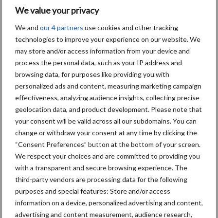
Aanbevolen voor jou!
We value your privacy
We and
our 4 partners
use cookies and other tracking
Grondstoffenmarkt blijft
technologies to improve your experience on our website. We
grillig: droogte en
may store and/or access information from your device and
geopolitiek houden handel
process the personal data, such as your IP address and
in de greep
browsing data, for purposes like providing you with
personalized ads and content, measuring marketing campaign
effectiveness, analyzing audience insights, collecting precise
De speenhuid: een vaak
geolocation data, and product development. Please note that
onderschatte risicofactor
your consent will be valid across all our subdomains. You can
voor mastitis
change or withdraw your consent at any time by clicking the
“Consent Preferences” button at the bottom of your screen.
We respect your choices and are committed to providing you
ForFarmers ziet volume en
with a transparent and secure browsing experience. The
marktaandeel groeien in
third-party vendors are processing data for the following
krimpende Nederlandse
purposes and special features: Store and/or access
markt
information on a device, personalized advertising and content,
advertising and content measurement, audience research,