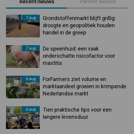
Recent nieuws
Partner nieuws
Sidebar
7 aug
Grondstoffenmarkt blijft grillig:
droogte en geopolitiek houden
handel in de greep
7 aug
De speenhuid: een vaak
onderschatte risicofactor voor
mastitis
6 aug
ForFarmers ziet volume en
marktaandeel groeien in krimpende
Nederlandse markt
6 aug
Tien praktische tips voor een
langere levensduur