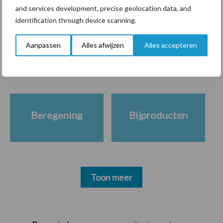
and services development, precise geolocation data, and
identification through device scanning.
Themapagina's
Aanpassen
Alles afwijzen
Alles accepteren
Diergezondheid
Bemesting
Fokkerij
Melkv
Beregening
Bijproducten
Toon meer
Primaire