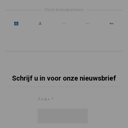
Footer
Onze brandpartners
Schrijf u in voor onze nieuwsbrief
7 + 6 =
*