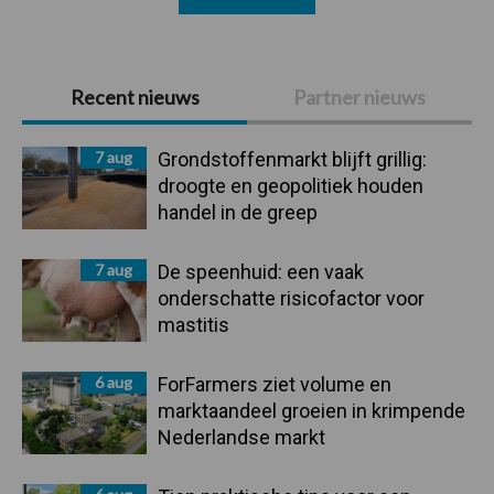
Primaire
Recent nieuws
Partner nieuws
Sidebar
7 aug
Grondstoffenmarkt blijft grillig:
droogte en geopolitiek houden
handel in de greep
7 aug
De speenhuid: een vaak
onderschatte risicofactor voor
mastitis
6 aug
ForFarmers ziet volume en
marktaandeel groeien in krimpende
Nederlandse markt