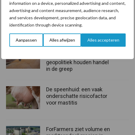
information on a device, personalized advertising and content,
december met 6 procent gestegen in vergelijking met 2021.
advertising and content measurement, audience research,
and services development, precise geolocation data, and
Bron:
Agrimatie
identification through device scanning.
Aanbevolen voor jou!
Aanpassen
Alles afwijzen
Alles accepteren
Grondstoffenmarkt blijft
grillig: droogte en
geopolitiek houden handel
in de greep
De speenhuid: een vaak
onderschatte risicofactor
voor mastitis
ForFarmers ziet volume en