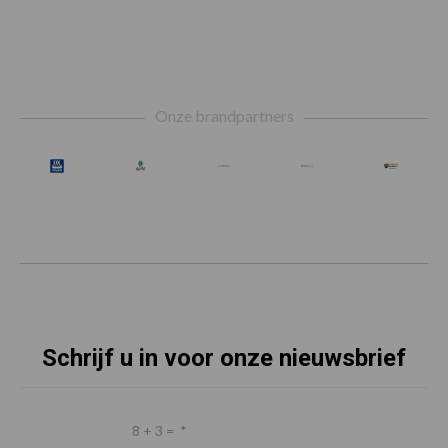
Footer
Onze brandpartners
Schrijf u in voor onze nieuwsbrief
8 + 3 =
*