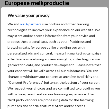
Europese melkproductie
We value your privacy
De Europese
melkproductie
was tot en met augustus 2022 0,6
procent lager dan het jaar daarvoor en liet hiermee een
We and
our 4 partners
use cookies and other tracking
vergelijkbaar beeld zien als in Nederland over die periode. Binnen
technologies to improve your experience on our website. We
Europa nam in Polen en België de melkproductie nog wel toe.
may store and/or access information from your device and
process the personal data, such as your IP address and
In enkele andere belangrijke zuivel producerende landen nam de
browsing data, for purposes like providing you with
melkproductie over 2022 sterker af dan in Nederland: Australië
personalized ads and content, measuring marketing campaign
(-6,5 procent), Nieuw-Zeeland (-5,5 procent) met als belangrijkste
effectiveness, analyzing audience insights, collecting precise
redenen de slechte weersomstandigheden. In Argentinië nam de
geolocation data, and product development. Please note that
productie nog licht toe terwijl deze in de VS bijna onveranderd
your consent will be valid across all our subdomains. You can
change or withdraw your consent at any time by clicking the
bleef.
“Consent Preferences” button at the bottom of your screen.
Global Dairy Trade
We respect your choices and are committed to providing you
with a transparent and secure browsing experience. The
third-party vendors are processing data for the following
De Global Dairy Trade index vertoont een parallel met de
purposes and special features: Store and/or access
zuivelnoteringen. Gemiddeld is de index in 2022 tot en met begin