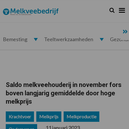
Spring
Door
Spring
Spring
naar
naar
naar
naar
Zoeken...
Zoek
Melkveebedrijf.nl
de
de
de
de
hoofdnavigatie
hoofd
eerste
voettekst
inhoud
sidebar
Bemesting
Teeltwerkzaamheden
Gezond
Saldo melkveehouderij in november fors
boven langjarig gemiddelde door hoge
melkprijs
Krachtvoer
Melkprijs
Melkproductie
11 januari 2023