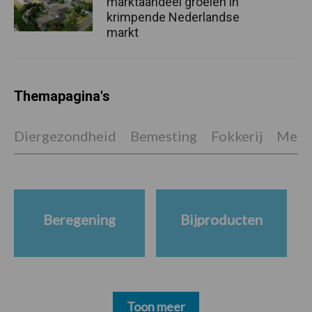
marktaandeel groeien in
krimpende Nederlandse
markt
Themapagina's
Diergezondheid
Bemesting
Fokkerij
Melkv
Beregening
Bijproducten
Toon meer