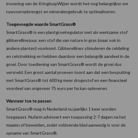
invoering van de KringloopWijzer wordt het nog belangrijker om
ruwvoeropbrengst en mineralengebruik te optimaliseren.
Toegevoegde waarde SmartGrass®
SmartGrass® is een plantgroeiregulator met als werkzame stof
gibberellinezuur, een stof die van nature in gras (maar ook in
andere planten) voorkomt. Gibberellines stimuleren de celdeling
en celstrekking en hebben daardoor een belangrijk aandeel in de
groei. Door toediening van SmartGrass® wordt de groei dus
versneld. Een groot aantal proeven toont aan dat een bespuiting
met SmartGrass® tot 600 kg meer drogestof en een financieel
voordeel van ongeveer 75 euro per ha kan opleveren.
Wanneer toe te passen
SmartGrass® mag in Nederland nu jaarlijks 1 keer worden
toegepast. Nufarm adviseert een toepassing 2-7 dagen na het
maaien of beweiden, zodat voldoende blad aanwezig is voor de
opname van SmartGrass®.