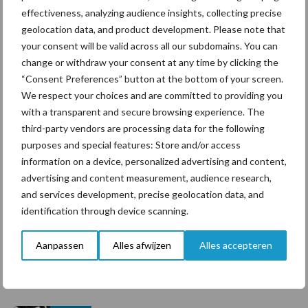
Toon meer
effectiveness, analyzing audience insights, collecting precise
geolocation data, and product development. Please note that
your consent will be valid across all our subdomains. You can
Primaire
change or withdraw your consent at any time by clicking the
Recent nieuws
Partner nieuws
“Consent Preferences” button at the bottom of your screen.
Sidebar
We respect your choices and are committed to providing you
6 aug
ForFarmers ziet volume en
with a transparent and secure browsing experience. The
marktaandeel groeien in krimpende
third-party vendors are processing data for the following
Nederlandse markt
purposes and special features: Store and/or access
information on a device, personalized advertising and content,
6 aug
Tien praktische tips voor een
advertising and content measurement, audience research,
langere levensduur
and services development, precise geolocation data, and
identification through device scanning.
5 aug
“Vraag naar praktische
Aanpassen
Alles afwijzen
Alles accepteren
hygieneoplossingen is in Polen
groter dan ooit”