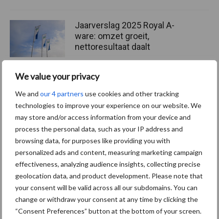
Jaarverslag 2025 Royal A-
ware: omzet groeit,
nettoresultaat daalt
We value your privacy
Machines en werktuigen
We and
our 4 partners
use cookies and other tracking
gewild doelwit criminelen
technologies to improve your experience on our website. We
may store and/or access information from your device and
process the personal data, such as your IP address and
browsing data, for purposes like providing you with
personalized ads and content, measuring marketing campaign
Themapagina's
effectiveness, analyzing audience insights, collecting precise
geolocation data, and product development. Please note that
your consent will be valid across all our subdomains. You can
Diergezondheid
Bemesting
Fokkerij
Melkv
change or withdraw your consent at any time by clicking the
“Consent Preferences” button at the bottom of your screen.