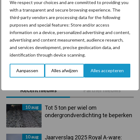
We respect your choices and are committed to providing you
with a transparent and secure browsing experience. The
third-party vendors are processing data for the following
Beregening
Bijproducten
purposes and special features: Store and/or access
information on a device, personalized advertising and content,
advertising and content measurement, audience research,
and services development, precise geolocation data, and
identification through device scanning.
Toon meer
Aanpassen
Alles afwijzen
Alles accepteren
Primaire
Recent nieuws
Partner nieuws
Sidebar
10 aug
Tot 5 ton per wiel om
ondergrondverdichting te beperken
10 aug
Jaarverslag 2025 Royal A-ware: