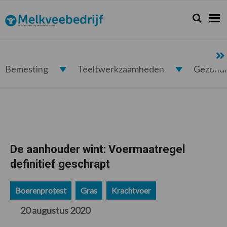
Spring
Door
Spring
Spring
naar
naar
naar
naar
Zoeken...
Zoek
Melkveebedrijf.nl
de
de
de
de
hoofdnavigatie
hoofd
eerste
voettekst
inhoud
sidebar
Bemesting
Teeltwerkzaamheden
Gezond
De aanhouder wint: Voermaatregel
definitief geschrapt
Boerenprotest
Gras
Krachtvoer
20 augustus 2020