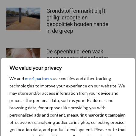
Grondstoffenmarkt blijft
grillig: droogte en
geopolitiek houden handel
in de greep
De speenhuid: een vaak
onderschatte risicofactor
voor mastitis
We value your privacy
We and
our 4 partners
use cookies and other tracking
technologies to improve your experience on our website. We
ForFarmers ziet volume en
may store and/or access information from your device and
marktaandeel groeien in
process the personal data, such as your IP address and
krimpende Nederlandse
browsing data, for purposes like providing you with
markt
personalized ads and content, measuring marketing campaign
effectiveness, analyzing audience insights, collecting precise
geolocation data, and product development. Please note that