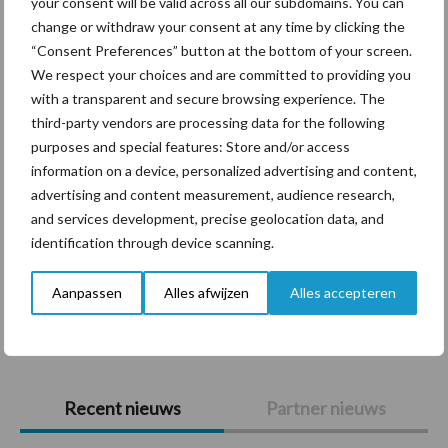
your consent will be valid across all our subdomains. You can
Themapagina's
change or withdraw your consent at any time by clicking the
“Consent Preferences” button at the bottom of your screen.
Diergezondheid
Bemesting
Fokkerij
Melkv
We respect your choices and are committed to providing you
with a transparent and secure browsing experience. The
third-party vendors are processing data for the following
purposes and special features: Store and/or access
information on a device, personalized advertising and content,
Mastitis
Hittestress
advertising and content measurement, audience research,
and services development, precise geolocation data, and
identification through device scanning.
Aanpassen
Alles afwijzen
Alles accepteren
Toon meer
Primaire
Recent nieuws
Partner nieuws
Sidebar