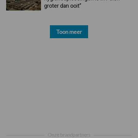
groter dan ooit”
Toon meer
Footer
Onze brandpartners