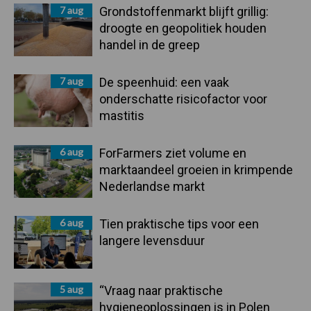
7 aug
Grondstoffenmarkt blijft grillig:
droogte en geopolitiek houden
handel in de greep
7 aug
De speenhuid: een vaak
onderschatte risicofactor voor
mastitis
6 aug
ForFarmers ziet volume en
marktaandeel groeien in krimpende
Nederlandse markt
6 aug
Tien praktische tips voor een
langere levensduur
5 aug
“Vraag naar praktische
hygieneoplossingen is in Polen