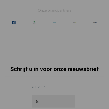
Footer
Onze brandpartners
Schrijf u in voor onze nieuwsbrief
6 + 2 =
*