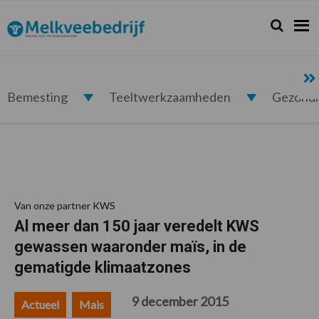
Spring
Door
Spring
Spring
naar
naar
naar
naar
Zoeken...
Zoek
Melkveebedrijf.nl
de
de
de
de
hoofdnavigatie
hoofd
eerste
voettekst
inhoud
sidebar
Bemesting
Teeltwerkzaamheden
Gezond
Van onze partner KWS
Al meer dan 150 jaar veredelt KWS
gewassen waaronder maïs, in de
gematigde klimaatzones
9 december 2015
Actueel
Mais