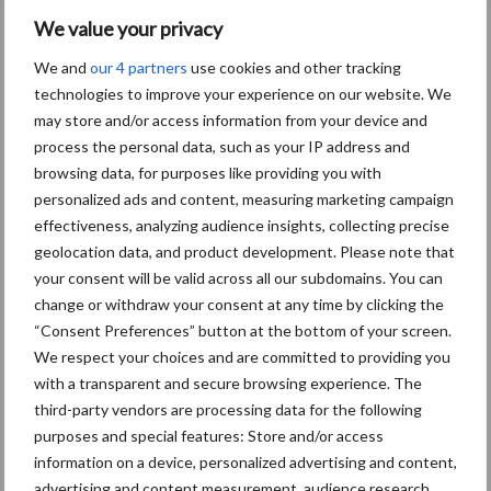
Aanbevolen voor jou!
P
We value your privacy
S
We and
our 4 partners
use cookies and other tracking
Van onze partner KWS
technologies to improve your experience on our website. We
Succesvolle
may store and/or access information from your device and
voederbietendemo KWS
process the personal data, such as your IP address and
browsing data, for purposes like providing you with
personalized ads and content, measuring marketing campaign
effectiveness, analyzing audience insights, collecting precise
Van onze partner KWS
6 nieuwe KWS-rassen op de
geolocation data, and product development. Please note that
Aanbevelende Rassenlijst
your consent will be valid across all our subdomains. You can
maïs 2018
change or withdraw your consent at any time by clicking the
“Consent Preferences” button at the bottom of your screen.
We respect your choices and are committed to providing you
Van onze partner KWS
with a transparent and secure browsing experience. The
De nieuwste
third-party vendors are processing data for the following
proefveldresultaten
purposes and special features: Store and/or access
bevestigen: nieuwe
information on a device, personalized advertising and content,
maïsrassen zijn vroeger en
advertising and content measurement, audience research,