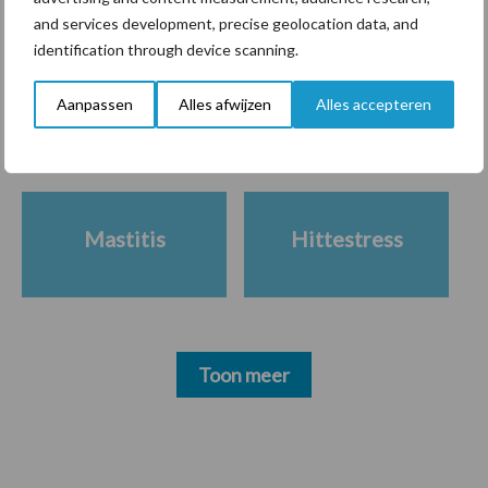
beter
and services development, precise geolocation data, and
identification through device scanning.
Aanpassen
Alles afwijzen
Alles accepteren
Diergezondheid
Bemesting
Fokkerij
Melkv
Mastitis
Hittestress
Toon meer