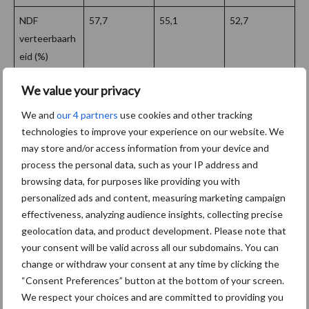
NDF
57,7
55,1
52,7
verteerbaarh
eid (%)
ADF (g/kg ds)
200
205
207
We value your privacy
We and
our 4 partners
use cookies and other tracking
technologies to improve your experience on our website. We
Bron:
Eurofins Agro
may store and/or access information from your device and
Aanbevolen voor jou!
process the personal data, such as your IP address and
browsing data, for purposes like providing you with
personalized ads and content, measuring marketing campaign
Grondstoffenmarkt blijft
effectiveness, analyzing audience insights, collecting precise
grillig: droogte en
geolocation data, and product development. Please note that
geopolitiek houden handel
your consent will be valid across all our subdomains. You can
in de greep
change or withdraw your consent at any time by clicking the
“Consent Preferences” button at the bottom of your screen.
We respect your choices and are committed to providing you
De speenhuid: een vaak