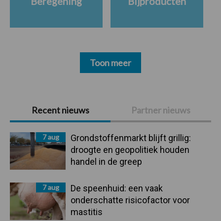
Beregening
Bijproducten
Toon meer
Primaire
Recent nieuws
Partner nieuws
Sidebar
7 aug
Grondstoffenmarkt blijft grillig:
droogte en geopolitiek houden
handel in de greep
7 aug
De speenhuid: een vaak
onderschatte risicofactor voor
mastitis