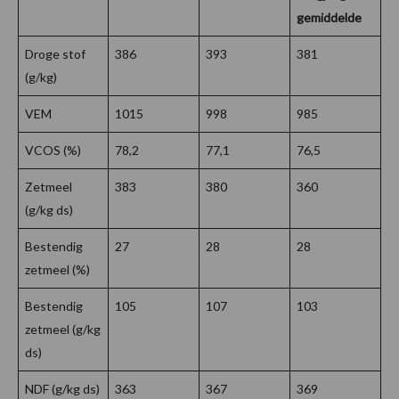
gemiddelde
Droge stof
386
393
381
(g/kg)
VEM
1015
998
985
VCOS (%)
78,2
77,1
76,5
Zetmeel
383
380
360
(g/kg ds)
Bestendig
27
28
28
zetmeel (%)
Bestendig
105
107
103
zetmeel (g/kg
ds)
NDF (g/kg ds)
363
367
369