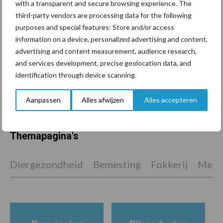
onderschatte risicofactor
with a transparent and secure browsing experience. The
voor mastitis
third-party vendors are processing data for the following
purposes and special features: Store and/or access
information on a device, personalized advertising and content,
advertising and content measurement, audience research,
ForFarmers ziet volume en
and services development, precise geolocation data, and
marktaandeel groeien in
identification through device scanning.
krimpende Nederlandse
markt
Aanpassen
Alles afwijzen
Alles accepteren
Themapagina's
Diergezondheid
Bemesting
Fokkerij
Melkv