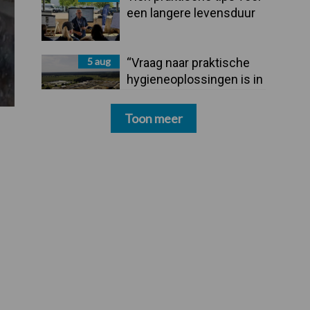
een langere levensduur
5 aug
“Vraag naar praktische
hygieneoplossingen is in
Polen groter dan ooit”
Toon meer