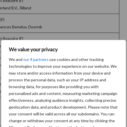
t Beauzire (F)
land B.V., Rilland
(F)
ences Benelux, Doornik
t Beauzire (F)
land B.V., Rilland
We value your privacy
tion., Johnston (USA)
We and
our 4 partners
use cookies and other tracking
d Northern Europe Sales Division GmbH,
technologies to improve your experience on our website. We
may store and/or access information from your device and
process the personal data, such as your IP address and
zucht GmbH, Osterhofen (D)
browsing data, for purposes like providing you with
erland B.V., Ven-Zelderheide
personalized ads and content, measuring marketing campaign
effectiveness, analyzing audience insights, collecting precise
geolocation data, and product development. Please note that
your consent will be valid across all our subdomains. You can
change or withdraw your consent at any time by clicking the