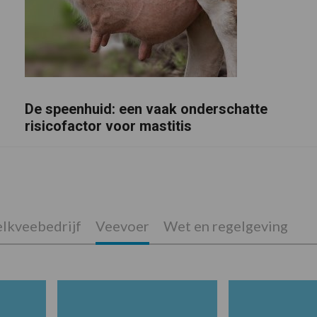
De speenhuid: een vaak onderschatte
risicofactor voor mastitis
lkveebedrijf
Veevoer
Wet en regelgeving