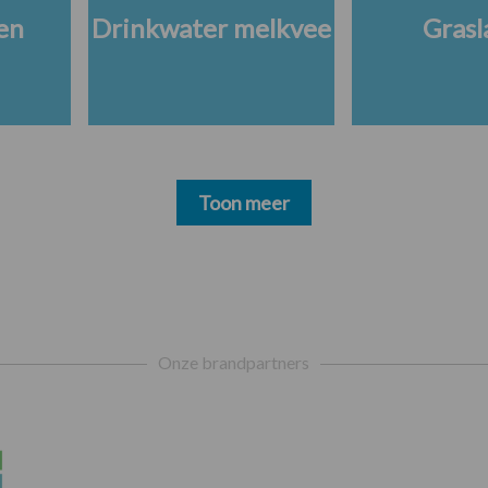
en
Drinkwater melkvee
Grasl
Toon meer
Onze brandpartners