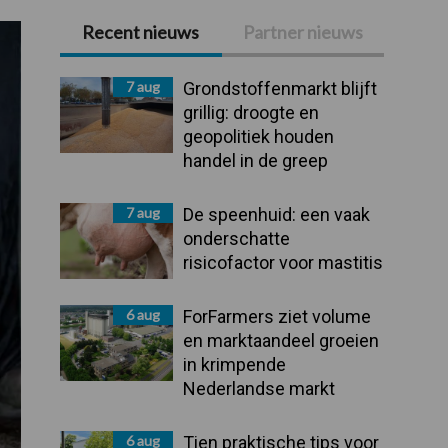
Recent nieuws
Partner nieuws
Primaire
Sidebar
7 aug
Grondstoffenmarkt blijft
grillig: droogte en
geopolitiek houden
handel in de greep
7 aug
De speenhuid: een vaak
onderschatte
risicofactor voor mastitis
6 aug
ForFarmers ziet volume
en marktaandeel groeien
in krimpende
Nederlandse markt
6 aug
Tien praktische tips voor