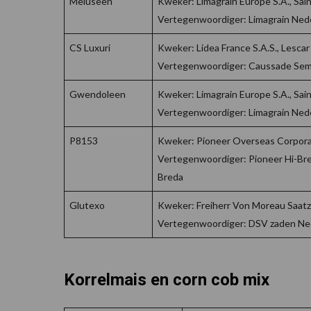
Meluseen
Kweker: Limagrain Europe S.A., Sain
Vertegenwoordiger: Limagrain Neder
CS Luxuri
Kweker: Lidea France S.A.S., Lescar 
Vertegenwoordiger: Caussade Sem
Gwendoleen
Kweker: Limagrain Europe S.A., Sain
Vertegenwoordiger: Limagrain Neder
P8153
Kweker: Pioneer Overseas Corpora
Vertegenwoordiger: Pioneer Hi-Bre
Breda
Glutexo
Kweker: Freiherr Von Moreau Saat
Vertegenwoordiger: DSV zaden Ned
Korrelmais en corn cob mix