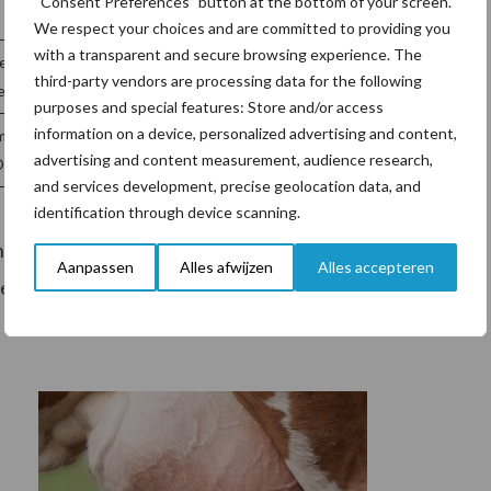
“Consent Preferences” button at the bottom of your screen.
We respect your choices and are committed to providing you
with a transparent and secure browsing experience. The
eck (D)
third-party vendors are processing data for the following
nelux, Etten-Leur
purposes and special features: Store and/or access
information on a device, personalized advertising and content,
bH, Neukirchen-Vluyn (D)
advertising and content measurement, audience research,
ORN GmbH, Viersen
and services development, precise geolocation data, and
identification through device scanning.
nbevelende Rassenlijst. Deskundigen van het
Aanpassen
Alles afwijzen
Alles accepteren
lijk voor.