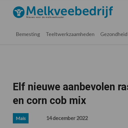
Spring
Door
Spring
Spring
naar
naar
naar
naar
Melkveebedrijf.nl
de
de
de
de
hoofdnavigatie
hoofd
eerste
voettekst
inhoud
sidebar
Bemesting
Teeltwerkzaamheden
Gezondheid
Elf nieuwe aanbevolen ra
en corn cob mix
14 december 2022
Mais