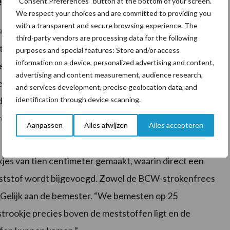
s rijen
“Consent Preferences” button at the bottom of your screen.
We respect your choices and are committed to providing you
with a transparent and secure browsing experience. The
 Buma de Väderstad Tempo. De elektronische
third-party vendors are processing data for the following
tstekend bij de teelt in stroken. “We begonnen met
purposes and special features: Store and/or access
information on a device, personalized advertising and content,
rekker.” De wielen van de 210 pk Steyr CVT 6185
advertising and content measurement, audience research,
etrokken combinatie maakte. Het lassen van een frame
and services development, precise geolocation data, and
identification through device scanning.
erstad bleek de oplossing. “Door de frees en de
rdeel dat de combinatie met een oneffenheid of bocht
Aanpassen
Alles afwijzen
Alles accepteren
jes van tien centimeter gemaakt, waarin direct een
eststof wordt bijgevoegd. Zowel de BCW-strokenfrees
g. Gelijk aan de bemester. “We bemesten op 25
strookje precies boven de meststoffen ligt en de