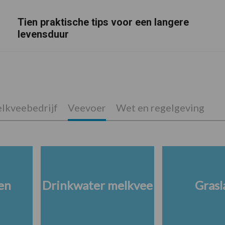
Tien praktische tips voor een langere
levensduur
lkveebedrijf
Veevoer
Wet en regelgeving
en
Drinkwater melkvee
Grasl