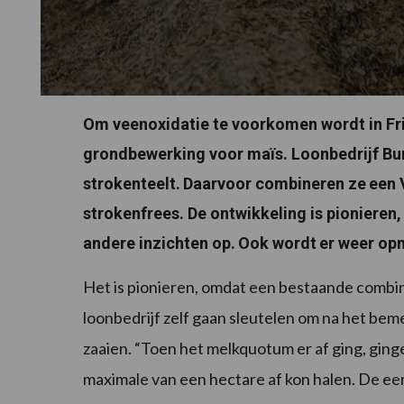
Om veenoxidatie te voorkomen wordt in Fr
grondbewerking voor maïs. Loonbedrijf Buma 
strokenteelt.
Daarvoor combineren ze
een 
strokenfrees. De ontwikkeling is pioniere
andere inzichten op.
Ook wordt
er weer op
Het is pionieren, omdat een bestaande combina
loonbedrijf zelf gaan sleutelen om na het be
zaaien. “Toen het melkquotum er af ging, gin
maximale van een hectare af kon halen. De eers