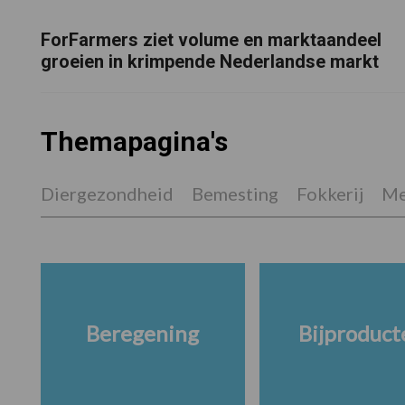
ForFarmers ziet volume en marktaandeel
groeien in krimpende Nederlandse markt
Themapagina's
Diergezondheid
Bemesting
Fokkerij
Me
Beregening
Bijproduct