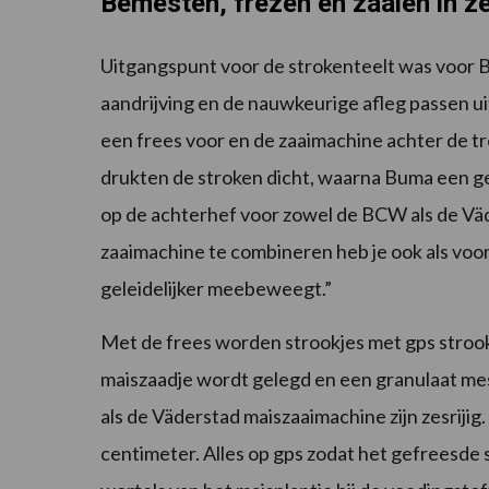
Bemesten, frezen en zaaien in ze
Uitgangspunt voor de strokenteelt was voor
aandrijving en de nauwkeurige afleg passen ui
een frees voor en de zaaimachine achter de t
drukten de stroken dicht, waarna Buma een g
op de achterhef voor zowel de BCW als de Väd
zaaimachine te combineren heb je ook als voo
geleidelijker meebeweegt.”
Met de frees worden strookjes met gps strook
maiszaadje wordt gelegd en een granulaat m
als de Väderstad maiszaaimachine zijn zesriji
centimeter. Alles op gps zodat het gefreesde 