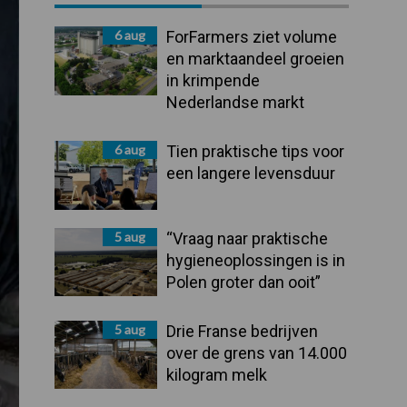
Sidebar
6 aug
ForFarmers ziet volume
en marktaandeel groeien
in krimpende
Nederlandse markt
6 aug
Tien praktische tips voor
een langere levensduur
5 aug
“Vraag naar praktische
hygieneoplossingen is in
Polen groter dan ooit”
5 aug
Drie Franse bedrijven
over de grens van 14.000
kilogram melk