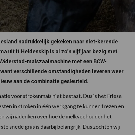
iesland nadrukkelijk gekeken naar niet-kerende
uit It Heidenskip is al zo’n vijf jaar bezig met
Väderstad-maiszaaimachine met een BCW-
n, want verschillende omstandigheden leveren weer
nieuw aan de combinatie gesleuteld.
tie voor strokenmais niet bestaat. Dus is het Friese
mesten in stroken in één werkgang te kunnen frezen en
gen wij nadenken over hoe de melkveehouder het
te snede gras is daarbij belangrijk. Dus zochten wij