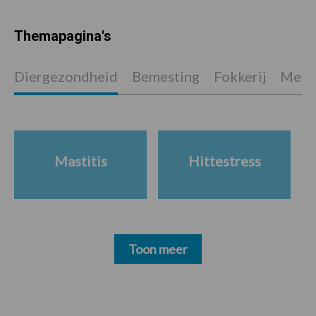
Themapagina's
Diergezondheid
Bemesting
Fokkerij
Melkv
Mastitis
Hittestress
Toon meer