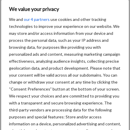
ook naar naburige percelen verspreid. De mate van aantasting en
We value your privacy
daarmee schade is afhankelijk van de (weers)omstandigheden, de
schimmeldruk en de gevoeligheid van het gezaaide ras. Gevallen
We and
our 4 partners
use cookies and other tracking
van aantasting van 20% op perceelsniveau tot pleksgewijs zelfs
technologies to improve your experience on our website. We
100% zijn bekend. Wanneer kopbrand op een perceel
may store and/or access information from your device and
geconstateerd wordt, is het heel erg belangrijk om een goede
process the personal data, such as your IP address and
hygiëne te betrachten. Besmetting van tot dan toe niet
browsing data, for purposes like providing you with
geïnfecteerde percelen via bijvoorbeeld de hakselaar of
personalized ads and content, measuring marketing campaign
effectiveness, analyzing audience insights, collecting precise
gronddeeltjes die aan schoeisel kan heel gemakkelijk optreden.
geolocation data, and product development. Please note that
Bij kwekers en onderzoekers is bekend dat er sprake is
your consent will be valid across all our subdomains. You can
verschillen in mate van de gevoeligheid tussen rassen. Helaas is
change or withdraw your consent at any time by clicking the
dit (nog) niet op de nationale rassenlijst terug te vinden.
“Consent Preferences” button at the bottom of your screen.
We respect your choices and are committed to providing you
with a transparent and secure browsing experience. The
third-party vendors are processing data for the following
purposes and special features: Store and/or access
Aanbevolen voor jou!
P
information on a device, personalized advertising and content,