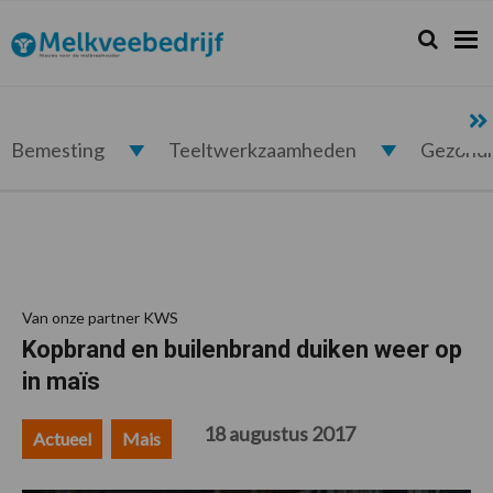
Spring
Door
Spring
Spring
naar
naar
naar
naar
Zoeken...
Zoek
Melkveebedrijf.nl
de
de
de
de
hoofdnavigatie
hoofd
eerste
voettekst
inhoud
sidebar
Bemesting
Teeltwerkzaamheden
Gezond
Van onze partner KWS
Kopbrand en builenbrand duiken weer op
in maïs
18 augustus 2017
Actueel
Mais