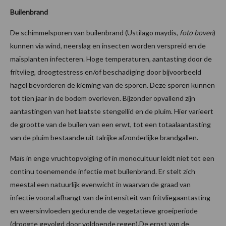
Builenbrand
De schimmelsporen van builenbrand (Ustilago maydis,
foto boven
)
kunnen via wind, neerslag en insecten worden verspreid en de
maïsplanten infecteren. Hoge temperaturen, aantasting door de
fritvlieg, droogtestress en/of beschadiging door bijvoorbeeld
hagel bevorderen de kieming van de sporen. Deze sporen kunnen
tot tien jaar in de bodem overleven. Bijzonder opvallend zijn
aantastingen van het laatste stengellid en de pluim. Hier varieert
de grootte van de builen van een erwt, tot een totaalaantasting
van de pluim bestaande uit talrijke afzonderlijke brandgallen.
Maïs in enge vruchtopvolging of in monocultuur leidt niet tot een
continu toenemende infectie met builenbrand. Er stelt zich
meestal een natuurlijk evenwicht in waarvan de graad van
infectie vooral afhangt van de intensiteit van fritvliegaantasting
en weersinvloeden gedurende de vegetatieve groeiperiode
(droogte gevolgd door voldoende regen).De ernst van de