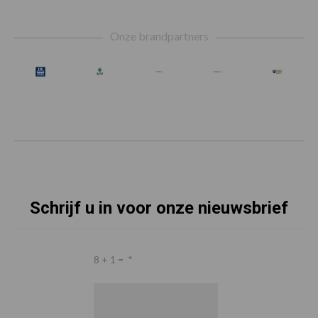
Footer
Onze brandpartners
Schrijf u in voor onze nieuwsbrief
8 + 1 =
*