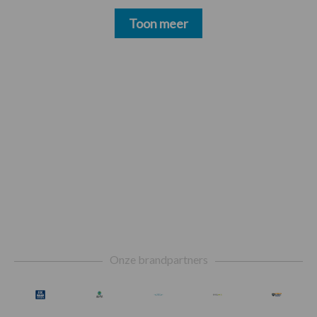
Toon meer
Footer
Onze brandpartners