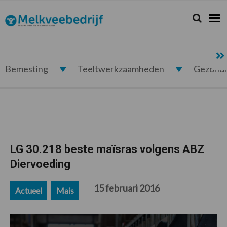
Spring
Door
Spring
Spring
naar
naar
naar
naar
Zoeken...
Zoek
Melkveebedrijf.nl
de
de
de
de
hoofdnavigatie
hoofd
eerste
voettekst
inhoud
sidebar
Bemesting
Teeltwerkzaamheden
Gezond
LG 30.218 beste maïsras volgens ABZ
Diervoeding
15 februari 2016
Actueel
Mais