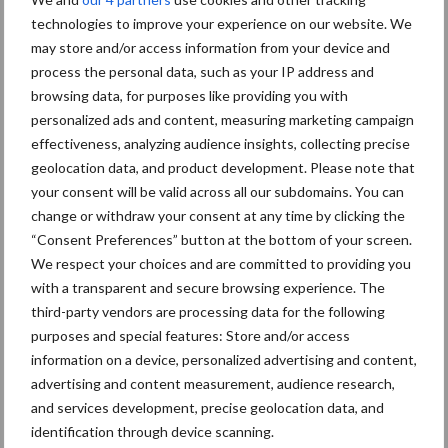
technologies to improve your experience on our website. We
may store and/or access information from your device and
process the personal data, such as your IP address and
browsing data, for purposes like providing you with
Mastitis
Hittestress
personalized ads and content, measuring marketing campaign
effectiveness, analyzing audience insights, collecting precise
geolocation data, and product development. Please note that
your consent will be valid across all our subdomains. You can
change or withdraw your consent at any time by clicking the
“Consent Preferences” button at the bottom of your screen.
Toon meer
We respect your choices and are committed to providing you
with a transparent and secure browsing experience. The
third-party vendors are processing data for the following
Primaire
purposes and special features: Store and/or access
Recent nieuws
Partner nieuws
information on a device, personalized advertising and content,
Sidebar
advertising and content measurement, audience research,
7 aug
Grondstoffenmarkt blijft grillig:
and services development, precise geolocation data, and
droogte en geopolitiek houden
identification through device scanning.
handel in de greep