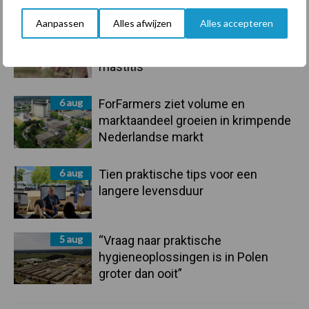
Aanpassen
Alles afwijzen
Alles accepteren
7 aug
De speenhuid: een vaak
onderschatte risicofactor voor
mastitis
6 aug
ForFarmers ziet volume en
marktaandeel groeien in krimpende
Nederlandse markt
6 aug
Tien praktische tips voor een
langere levensduur
5 aug
“Vraag naar praktische
hygieneoplossingen is in Polen
groter dan ooit”