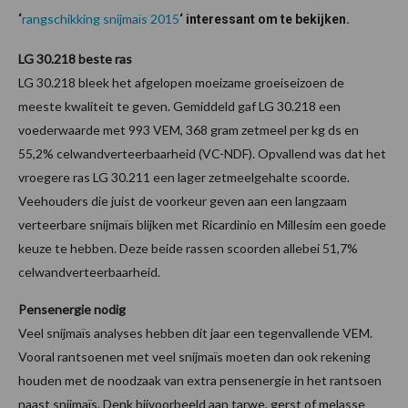
rangschikking snijmaïs 2015
‘
‘ interessant om te bekijken.
LG 30.218 beste ras
LG 30.218 bleek het afgelopen moeizame groeiseizoen de
meeste kwaliteit te geven. Gemiddeld gaf LG 30.218 een
voederwaarde met 993 VEM, 368 gram zetmeel per kg ds en
55,2% celwandverteerbaarheid (VC-NDF). Opvallend was dat het
vroegere ras LG 30.211 een lager zetmeelgehalte scoorde.
Veehouders die juist de voorkeur geven aan een langzaam
verteerbare snijmaïs blijken met Ricardinio en Millesim een goede
keuze te hebben. Deze beide rassen scoorden allebei 51,7%
celwandverteerbaarheid.
Pensenergie nodig
Veel snijmaïs analyses hebben dit jaar een tegenvallende VEM.
Vooral rantsoenen met veel snijmaïs moeten dan ook rekening
houden met de noodzaak van extra pensenergie in het rantsoen
naast snijmaïs. Denk bijvoorbeeld aan tarwe, gerst of melasse