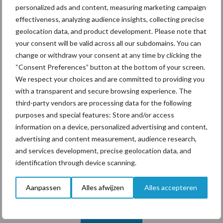
personalized ads and content, measuring marketing campaign
bevestigen: nieuwe
effectiveness, analyzing audience insights, collecting precise
maïsrassen zijn vroeger en
beter
geolocation data, and product development. Please note that
your consent will be valid across all our subdomains. You can
change or withdraw your consent at any time by clicking the
“Consent Preferences” button at the bottom of your screen.
Themapagina's
We respect your choices and are committed to providing you
with a transparent and secure browsing experience. The
third-party vendors are processing data for the following
Diergezondheid
Bemesting
Fokkerij
Melkv
purposes and special features: Store and/or access
information on a device, personalized advertising and content,
advertising and content measurement, audience research,
and services development, precise geolocation data, and
identification through device scanning.
Compost
Dierlijke mest
Aanpassen
Alles afwijzen
Alles accepteren