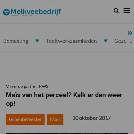
Spring
Door
Spring
Spring
naar
naar
naar
naar
Zoeken...
Zoek
Melkveebedrijf.nl
de
de
de
de
hoofdnavigatie
hoofd
eerste
voettekst
inhoud
sidebar
Bemesting
Teeltwerkzaamheden
Gezond
Van onze partner KWS
Maïs van het perceel? Kalk er dan weer
op!
10 oktober 2017
Groenbemester
Mais