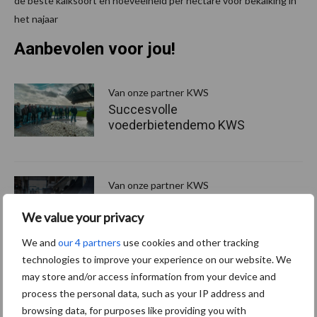
de beste kalksoort en hoeveelheid per hectare voor bekalking in
het najaar
Aanbevolen voor jou!
P
S
Van onze partner KWS
Succesvolle
voederbietendemo KWS
Van onze partner KWS
6 nieuwe KWS-rassen op de
We value your privacy
Aanbevelende Rassenlijst
maïs 2018
We and
our 4 partners
use cookies and other tracking
technologies to improve your experience on our website. We
may store and/or access information from your device and
Van onze partner KWS
process the personal data, such as your IP address and
De nieuwste
browsing data, for purposes like providing you with
proefveldresultaten