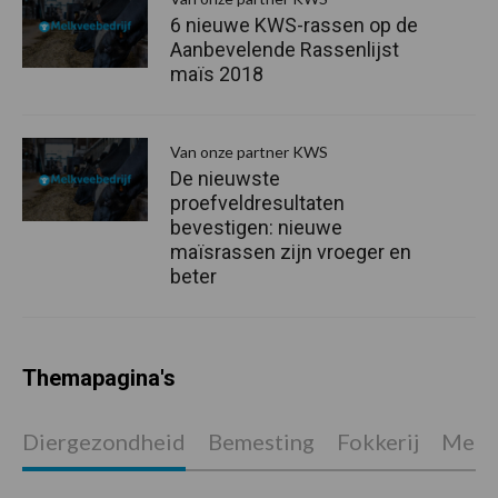
6 nieuwe KWS-rassen op de
Aanbevelende Rassenlijst
maïs 2018
Van onze partner KWS
De nieuwste
proefveldresultaten
bevestigen: nieuwe
maïsrassen zijn vroeger en
beter
Themapagina's
Diergezondheid
Bemesting
Fokkerij
Melkv