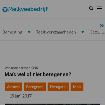
Spring
Door
Spring
Spring
naar
naar
naar
naar
Zoeken...
Zoek
Melkveebedrijf.nl
de
de
de
de
hoofdnavigatie
hoofd
eerste
voettekst
inhoud
sidebar
Bemesting
Teeltwerkzaamheden
Gezond
Van onze partner KWS
Maïs wel of niet beregenen?
Actueel
Beregenen
Derogatie
Mais
19 juni 2017