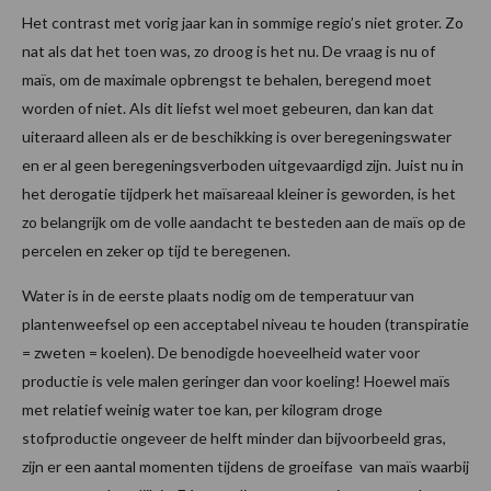
Het contrast met vorig jaar kan in sommige regio’s niet groter. Zo
nat als dat het toen was, zo droog is het nu. De vraag is nu of
maïs, om de maximale opbrengst te behalen, beregend moet
worden of niet. Als dit liefst wel moet gebeuren, dan kan dat
uiteraard alleen als er de beschikking is over beregeningswater
en er al geen beregeningsverboden uitgevaardigd zijn. Juist nu in
het derogatie tijdperk het maïsareaal kleiner is geworden, is het
zo belangrijk om de volle aandacht te besteden aan de maïs op de
percelen en zeker op tijd te beregenen.
Water is in de eerste plaats nodig om de temperatuur van
plantenweefsel op een acceptabel niveau te houden (transpiratie
= zweten = koelen). De benodigde hoeveelheid water voor
productie is vele malen geringer dan voor koeling! Hoewel maïs
met relatief weinig water toe kan, per kilogram droge
stofproductie ongeveer de helft minder dan bijvoorbeeld gras,
zijn er een aantal momenten tijdens de groeifase van maïs waarbij