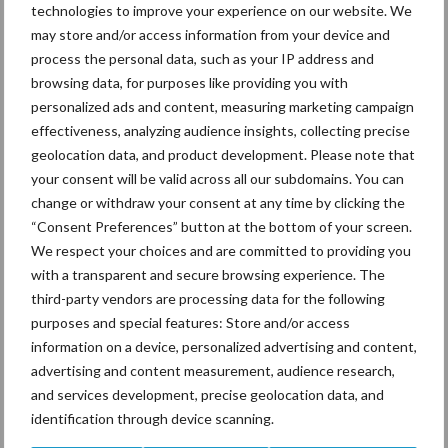
periodes van droogte. Voor zandgronden is dit belangrijk, maar
technologies to improve your experience on our website. We
ook voor andere grondsoorten.
may store and/or access information from your device and
process the personal data, such as your IP address and
Naast de beschikbaarheid van (grond)water speelt ook de
browsing data, for purposes like providing you with
opnamecapaciteit een grote rol in de waterhuishouding van de
personalized ads and content, measuring marketing campaign
maïsplant. Een goede bemestingstoestand is hierbij een
effectiveness, analyzing audience insights, collecting precise
belangrijke voorwaarde. Het element kalium speelt hierin een
geolocation data, and product development. Please note that
cruciale rol. Kalium is een belangrijke voedingstof voor de
your consent will be valid across all our subdomains. You can
stofwisseling in de hele maïsplant. Het bevordert niet alleen het
change or withdraw your consent at any time by clicking the
transport van specifieke stoffen in de plant, het stuurt ook de
“Consent Preferences” button at the bottom of your screen.
waterhuishouding en verbetert de waterbenutting. Maïs met
We respect your choices and are committed to providing you
with a transparent and secure browsing experience. The
kaliumtekort is dan ook meer gevoelig voor droogte. Ook de
third-party vendors are processing data for the following
aanwezigheid van voldoende borium in de grond en vervolgens in
purposes and special features: Store and/or access
de plant is heel belangrijk. Borium heeft, naast kalium een
information on a device, personalized advertising and content,
belangrijke functie in de waterhuishouding van de plant. Maïs die
advertising and content measurement, audience research,
optimaal is voorzien van kalium en borium is in het voordeel.
and services development, precise geolocation data, and
identification through device scanning.
Ook wordt er door de wereldwijde problematiek van de
watertekorten door KWS in de veredeling al heel lang aandacht