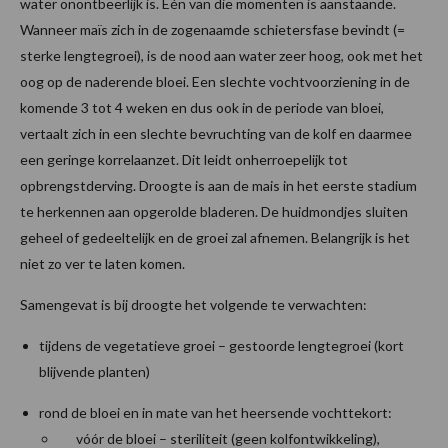
water onontbeerlijk is. Eén van die momenten is aanstaande.
Wanneer maïs zich in de zogenaamde schietersfase bevindt (=
sterke lengtegroei), is de nood aan water zeer hoog, ook met het
oog op de naderende bloei. Een slechte vochtvoorziening in de
komende 3 tot 4 weken en dus ook in de periode van bloei,
vertaalt zich in een slechte bevruchting van de kolf en daarmee
een geringe korrelaanzet. Dit leidt onherroepelijk tot
opbrengstderving. Droogte is aan de mais in het eerste stadium
te herkennen aan opgerolde bladeren. De huidmondjes sluiten
geheel of gedeeltelijk en de groei zal afnemen. Belangrijk is het
niet zo ver te laten komen.
Samengevat is bij droogte het volgende te verwachten:
tijdens de vegetatieve groei – gestoorde lengtegroei (kort
blijvende planten)
rond de bloei en in mate van het heersende vochttekort:
vóór de bloei – steriliteit (geen kolfontwikkeling),