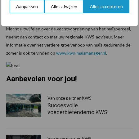
Aanpassen
Alles afwijzen
Alles accepteren
besteed aan selectie van maïsrassen die minder gevoelig zijn voor
droogte.
Mocht u twijfelen over de vochtvoorziening van het maïsperceel,
neemt dan contact op met uw regionale KWS-adviseur. Meer
informatie over het verdere groeiverloop van maïs gedurende de
zomer is ook te vinden op
www.kws-maismanager.nl
.
Aanbevolen voor jou!
P
S
Van onze partner KWS
Succesvolle
voederbietendemo KWS
Van onze partner KWS