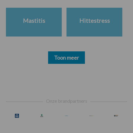
Mastitis
Hittestress
Toon meer
Footer
Onze brandpartners