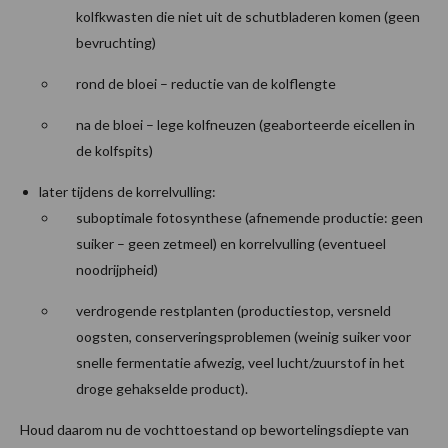
kolfkwasten die niet uit de schutbladeren komen (geen
bevruchting)
rond de bloei – reductie van de kolflengte
na de bloei – lege kolfneuzen (geaborteerde eicellen in
de kolfspits)
later tijdens de korrelvulling:
suboptimale fotosynthese (afnemende productie: geen
suiker – geen zetmeel) en korrelvulling (eventueel
noodrijpheid)
verdrogende restplanten (productiestop, versneld
oogsten, conserveringsproblemen (weinig suiker voor
snelle fermentatie afwezig, veel lucht/zuurstof in het
droge gehakselde product).
Houd daarom nu de vochttoestand op bewortelingsdiepte van